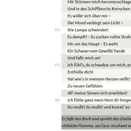
Mit Stürmen mich herumzuschlag
Und in des Schiffbruchs Knirschen 
Es wölkt sich über mir –
Der Mond verbirgt sein Licht –
Die Lampe schwindet!
470
Es dampft! – Es zucken rothe Stra
Mir um das Haupt – Es weht
Ein Schauer vom Gewölb’ herab
Und faßt mich an!
Ich fühl’s, du schwebst um mich, er
475
Enthülle dich!
Ha! wie’s in meinem Herzen reißt!
Zu neuen Gefühlen
All’ meine Sinnen sich erwühlen!
Ich fühle ganz mein Herz dir hing
480
Du mußt! du mußt! und kostet’ es
Er faßt das Buch und spricht das Zeiche
röthliche Flamme,
erscheint i
der Geist