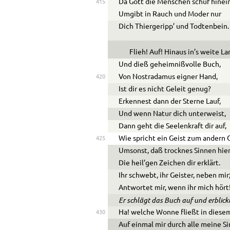
Da Gott die Menschen schuf hinein
415
Umgibt in Rauch und Moder nur
Dich Thiergeripp’ und Todtenbein.
Flieh! Auf! Hinaus in’s weite La
Und dieß geheimnißvolle Buch,
Von Nostradamus eigner Hand,
420
Ist dir es nicht Geleit genug?
Erkennest dann der Sterne Lauf,
Und wenn Natur dich unterweist,
Dann geht die Seelenkraft dir auf,
Wie spricht ein Geist zum andern G
425
Umsonst, daß trocknes Sinnen hie
Die heil’gen Zeichen dir erklärt.
Ihr schwebt, ihr Geister, neben mir
Antwortet mir, wenn ihr mich hört
Er schlägt das Buch auf und erblic
Ha! welche Wonne fließt in diesem
430
Auf einmal mir durch alle meine S