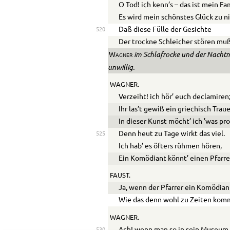
O Tod! ich kenn’s – das ist mein Fa
Es wird mein schönstes Glück zu n
Daß diese Fülle der Gesichte
520
Der trockne Schleicher stören mu
im Schlafrocke und der Nachtm
Wagner
unwillig.
WAGNER.
Verzeiht! ich hör’ euch declamiren
Ihr las’t gewiß ein griechisch Trau
In dieser Kunst möcht’ ich ’was pro
Denn heut zu Tage wirkt das viel.
525
Ich hab’ es öfters rühmen hören,
Ein Komödiant könnt’ einen Pfarre
FAUST.
Ja, wenn der Pfarrer ein Komödiant
Wie das denn wohl zu Zeiten kom
WAGNER.
530