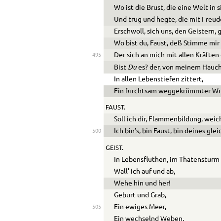
Wo ist die Brust, die eine Welt in s
Und trug und hegte, die mit Freu
Erschwoll, sich uns, den Geistern,
Wo bist du, Faust, deß Stimme mir 
Der sich an mich mit allen Kräften
495
Du
Bist
es? der, von meinem Hauch
In allen Lebenstiefen zittert,
Ein furchtsam weggekrümmter W
FAUST.
Soll ich dir, Flammenbildung, wei
Ich bin’s, bin Faust, bin deines gle
500
GEIST.
In Lebensfluthen, im Thatensturm
Wall’ ich auf und ab,
Wehe hin und her!
Geburt und Grab,
Ein ewiges Meer,
505
Ein wechselnd Weben,