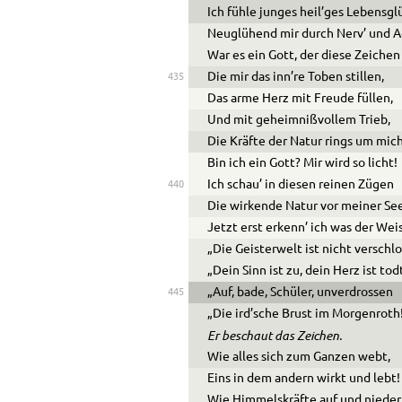
Ich fühle junges heil’ges Lebensgl
Neuglühend mir durch Nerv’ und A
War es ein Gott, der diese Zeichen
Die mir das inn’re Toben stillen,
435
Das arme Herz mit Freude füllen,
Und mit geheimnißvollem Trieb,
Die Kräfte der Natur rings um mic
Bin ich ein Gott? Mir wird so licht!
Ich schau’ in diesen reinen Zügen
440
Die wirkende Natur vor meiner See
Jetzt erst erkenn’ ich was der Weis
„Die Geisterwelt ist nicht verschl
„Dein Sinn ist zu, dein Herz ist tod
„Auf, bade, Schüler, unverdrossen
445
„Die ird’sche Brust im Morgenroth
Er beschaut das Zeichen.
Wie alles sich zum Ganzen webt,
Eins in dem andern wirkt und lebt!
Wie Himmelskräfte auf und nieder