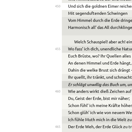
Und sich die goldnen Eimer reiche
450
Mit segenduftenden Schwingen
Vom Himmel durch die Erde dringe
Harmonisch all’ das All durchkling
Welch Schauspiel! aber ach! ein
Wo fass’ ich dich, unendliche Natu
455
Euch Brüste, wo? Ihr Quellen alles
An denen Himmel und Erde hängt,
Dahin die welke Brust sich drängt 
Ihr quellt, ihr tränkt, und schmach
Er schlägt unwillig das Buch um, un
Wie anders wirkt dieß Zeichen auf
460
Du, Geist der Erde, bist mir näher;
Schon fühl’ ich meine Kräfte höher
Schon glüh’ ich wie von neuem We
Ich fühle Muth mich in die Welt z
Der Erde Weh, der Erde Glück zu t
465