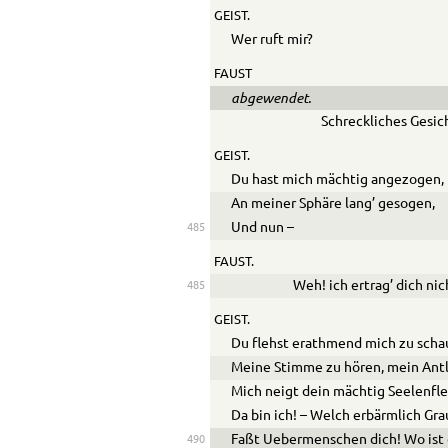
GEIST.
Wer ruft mir?
FAUST
abgewendet.
Schreckliches Gesic
GEIST.
Du hast mich mächtig angezogen,
An meiner Sphäre lang’ gesogen,
Und nun –
485
FAUST.
Weh! ich ertrag’ dich nic
485
GEIST.
Du flehst erathmend mich zu scha
Meine Stimme zu hören, mein Antl
Mich neigt dein mächtig Seelenfle
Da bin ich! – Welch erbärmlich Gr
Faßt Uebermenschen dich! Wo ist 
490