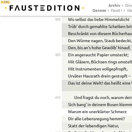
1.3 RC
Archiv
Weh! steck’ ich in dem Kerker 
Dru
Genese
Faust I
Na
Verfluchtes dumpfes Mauerloch!
Wo selbst das liebe Himmelslicht
400
Trüb’ durch gemahlte Scheiben bri
Beschränkt von diesem Bücherhau
Den Würme nagen, Staub bedeckt
Den, bis an’s hohe Gewölb’ hinauf,
Ein angeraucht Papier umsteckt;
405
Mit Gläsern, Büchsen rings umstell
Mit Instrumenten vollgepfropft,
Urväter Hausrath drein gestopft –
Das ist deine Welt! das heißt eine
Und fragst du noch, warum dei
410
Sich bang’ in deinem Busen klemm
Warum ein unerklärter Schmerz
Dir alle Lebensregung hemmt?
Statt der lebendigen Natur,