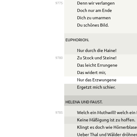
Denn wir verlangen
9775
Doch nur am Ende
Dich zu umarmen
Du schönes Bild.
EUPHORION.
Nur durch die Haine!
Zu Stock und Steine!
9780
Das leicht Errungene
Das widert mir,
Nur das Erzwungene
Ergetzt mich schier.
HELENA
UND
FAUST
.
Welch ein Muthwill! welch ein
9785
Keine Mäßigung ist zu hoffen.
Klingt es doch wie Hörnerblas
Ueber Thal und Wälder dröhne