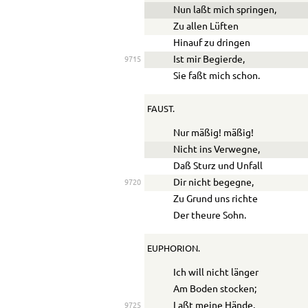
Nun laßt mich springen,
Zu allen Lüften
Hinauf zu dringen
Ist mir Begierde,
9715
Sie faßt mich schon.
FAUST.
Nur mäßig! mäßig!
Nicht ins Verwegne,
Daß Sturz und Unfall
Dir nicht begegne,
9720
Zu Grund uns richte
Der theure Sohn.
EUPHORION.
Ich will nicht länger
Am Boden stocken;
Laßt meine Hände,
9725