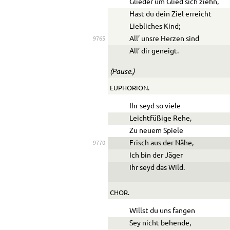
Glieder um Glied sich ziehn,
Hast du dein Ziel erreicht
Liebliches Kind;
All’ unsre Herzen sind
9765
All’ dir geneigt.
(Pause.)
EUPHORION.
Ihr seyd so viele
Leichtfüßige Rehe,
Zu neuem Spiele
Frisch aus der Nähe,
9770
Ich bin der Jäger
Ihr seyd das Wild.
CHOR.
Willst du uns fangen
Sey nicht behende,