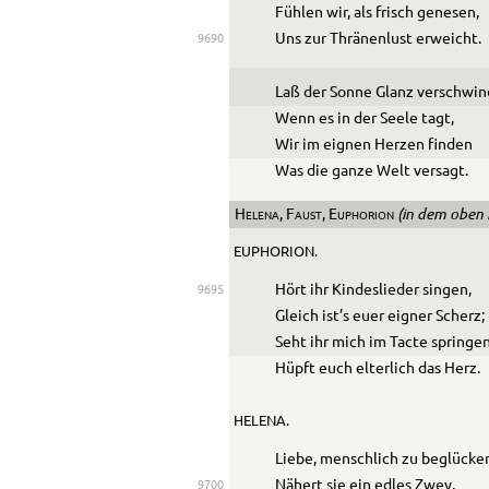
Fühlen wir, als frisch genesen,
Uns zur Thränenlust erweicht.
9690
Laß der Sonne Glanz verschwin
Wenn es in der Seele tagt,
Wir im eignen Herzen finden
Was die ganze Welt versagt.
(in dem oben 
Helena, Faust, Euphorion
EUPHORION.
Hört ihr Kindeslieder singen,
9695
Gleich ist’s euer eigner Scherz;
Seht ihr mich im Tacte springen
Hüpft euch elterlich das Herz.
HELENA.
Liebe, menschlich zu beglücke
Nähert sie ein edles Zwey,
9700