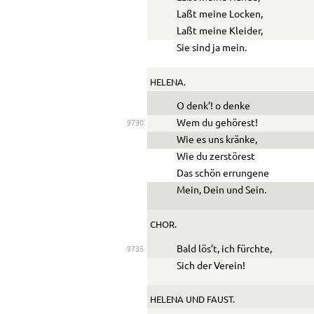
Laßt meine Locken,
Laßt meine Kleider,
Sie sind ja mein.
HELENA.
O denk’! o denke
Wem du gehörest!
9730
Wie es uns kränke,
Wie du zerstörest
Das schön errungene
Mein, Dein und Sein.
CHOR.
Bald lös’t, ich fürchte,
9735
Sich der Verein!
HELENA
UND
FAUST
.