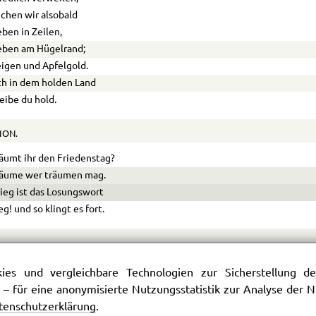
chen wir alsobald
ben in Zeilen,
eben am Hügelrand;
igen und Apfelgold.
ch in dem holden Land
eibe du hold.
ION.
äumt ihr den Friedenstag?
räume wer träumen mag.
ieg ist das Losungswort
eg! und so klingt es fort.
er im Frieden
es und vergleichbare Technologien zur Sicherstellung der
nschet sich Krieg zurück
 – für eine anonymisierte Nutzungsstatistik zur Analyse der
r ist geschieden
tenschutzerklärung
.