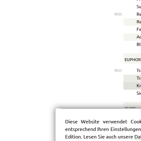
Su
Re
9830
R
Fe
A
Bl
EUPHOR
Tr
9835
T
Kr
Si
CHOR.
W
Diese Website verwendet Cooki
Wü
9840
entsprechend Ihren Einstellungen
De
Edition. Lesen Sie auch unsere
Da