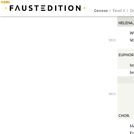
Na
1.3 RC
Genese
Faust II
Dr
(Er spri
HELENA
W
Vo
9820
EUPHOR
Im
Im
9825
CHOR.
Ma
Fr