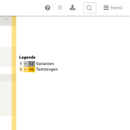
Menü
296
Legende
1
–
12
Varianten
1
–
16
Textzeugen