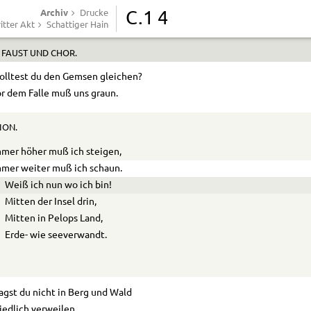
h wär’ ich gern.
Archiv
Drucke
C.1 4
itter Akt
Schattiger Hain
ngt immer höher Fels auf.)
,
FAUST
UND
CHOR
.
olltest du den Gemsen gleichen?
r dem Falle muß uns graun.
ION.
mer höher muß ich steigen,
mer weiter muß ich schaun.
Weiß ich nun wo ich bin!
Mitten der Insel drin,
Mitten in Pelops Land,
Erde- wie seeverwandt.
gst du nicht in Berg und Wald
iedlich verweilen,