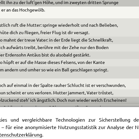
llt ihn zu der luft’gen Höhe, und im zweyten dritten Sprunge
 er an das Hochgewölb.
tlich ruft die Mutter: springe wiederholt und nach Be­lieben,
hüte dich zu fliegen, freier Flug ist dir versagt.
o mahnt der treue Vater: in der Erde liegt die Schnell­kraft,
ich aufwärts treibt, berühre mit der Zehe nur den Boden
er Erdensohn Antäus bist du alsobald gestärkt.
o hüpft er auf die Masse dieses Felsens, von der Kante
m andern und umher so wie ein Ball geschlagen springt.
ch auf einmal in der Spalte rauher Schlucht ist er ver­schwunden,
un scheint er uns verloren. Mutter jammert, Vater tröstet,
lzuckend steh’ ich ängstlich. Doch nun wieder welch Erscheinen!
n Schätze dort verborgen? Blumenstreifige Gewande
r würdig angethan.
es und vergleichbare Technologien zur Sicherstellung der
en schwanken von den Armen, Binden flattern um den Busen,
 – für eine anonymisierte Nutzungsstatistik zur Analyse der
r Hand die goldne Leyer, völlig wie ein kleiner Phöbus
tenschutzerklärung
.
 er wohlgemuth zur Kante, zu dem Ueberhang; wir staunen.