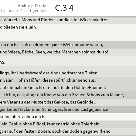
Archiv
eehrt stand ich zur Seite, doch, wie es Vertrauten ziemet,
Drucke
C.3 4
itter Akt
Schattiger Hain
t’ ich um nach etwas andrem. Wendete mich hier- und dorthin,
e Wurzeln, Moos und Rinden, kundig aller Wirksamkeiten,
o blieben sie allein.
 du doch als ob da drinnen ganze Weltenräume wären,
und Wiese, Bäche, Seen, welche Mährchen spinnst du ab!
AS.
dings, ihr Unerfahrnen! das sind unerforschte Tiefen:
an Sälen, Hof an Höfen, diese spürt’ ich sinnend aus.
auf einmal ein Gelächter echo’t in den Höhlen-Räumen;
’ ich hin, da springt ein Knabe von der Frauen Schoos zum Manne,
em Vater zu der Mutter; das Gekose, das Getändel,
ger Liebe Neckereien, Scherzgeschrei und Lustgejauchze
selnd übertäuben mich.
 ein Genius ohne Flügel, faunenartig ohne Thierheit
gt er auf den festen Boden, doch der Boden gegenwirkend