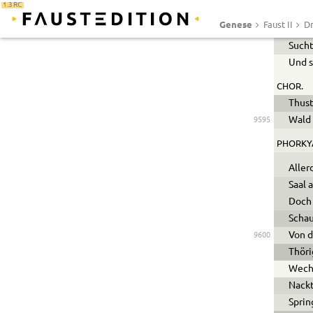
1.3 RC
Hochg
9590
Genese
Faust II
Dr
Schau
Sucht
Und s
CHOR.
Thust
Wald 
9595
PHORKY
Aller
Saal 
Doch 
Schau
Von d
9600
Thöri
Wech
Nackt
Sprin