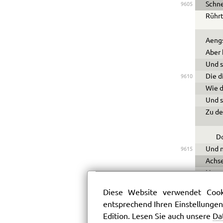
Schne
9605
Rührt
Aengs
Aber 
Und s
Die d
9610
Wie d
Und s
Zu de
Do
Und n
9615
Achse
Liege
Hat e
Diese Website verwendet Cooki
Quast
entsprechend Ihren Einstellungen
In de
9620
Edition. Lesen Sie auch unsere
Da
Tritt