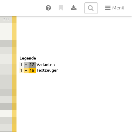
Menü
272
Legende
1
–
12
Varianten
1
–
16
Textzeugen