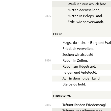
Weiß ich nun wo ich bin!
Mitten der Insel drin,
Mitten in Pelops Land,
9825
Erde- wie seeverwandt.
CHOR.
Magst du nicht in Berg und Wa
Friedlich verweilen,
Suchen wir alsobald
Reben in Zeilen,
9830
Reben am Hügelrand;
Feigen und Apfelgold.
Ach in dem holden Land
Bleibe du hold.
EUPHORION.
Träumt ihr den Friedenstag?
9835
Träume wer träumen mag.