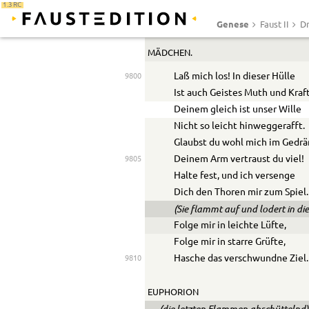
Küss’ ich widerwärtigen Mund,
1.3 RC
Thue Kraft und Willen kund.
Genese
Faust II
Dr
MÄDCHEN.
Laß mich los! In dieser Hülle
9800
Ist auch Geistes Muth und Kraft
Deinem gleich ist unser Wille
Nicht so leicht hinweggerafft.
Glaubst du wohl mich im Gedr
Deinem Arm vertraust du viel!
9805
Halte fest, und ich versenge
Dich den Thoren mir zum Spiel.
(Sie flammt auf und lodert in di
Folge mir in leichte Lüfte,
Folge mir in starre Grüfte,
Hasche das verschwundne Ziel.
9810
EUPHORION
(die letzten Flammen abschüttelnd)