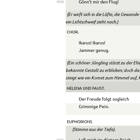
Gönn’t mir den Flug!
9900
(Er wirft sich in die Lüfte, die Gewand
ein Lichtschweif zieht nach.)
CHOR.
Ikarus! Ikarus!
Jammer genug.
(Ein schöner Jüngling stürzt zu der El
bekannte Gestalt zu erblicken; doch da
steigt wie ein Komet zum Himmel auf, K
HELENA
UND
FAUST.
Der Freude folgt sogleich
Grimmige Pein.
EUPHORIONS
(Stimme aus der Tiefe).