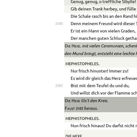
Genug, genug, o treffliche Sibylle!
Gib deinen Trank herbey, und fülle
Die Schale rasch bis an den Rand h
Denn meinem Freund wird dieser T
2580
Er ist ein Mann von vielen Graden,
Der manchen guten Schluck getha
mit vielen Ceremonien, schenkt
Die Hexe.
den Mund bringt, entsteht eine leichte
MEPHISTOPHELES.
Nur frisch hinunter! Immer zu!
Es wird dir gleich das Herz erfreue
Bist mit dem Teufel du und du,
2585
Und willst dich vor der Flamme s
lös’t den Kreis.
Die Hexe
tritt heraus.
Faust
MEPHISTOPHELES.
Nun frisch hinaus! Du darfst nicht 
DIE HEXE.