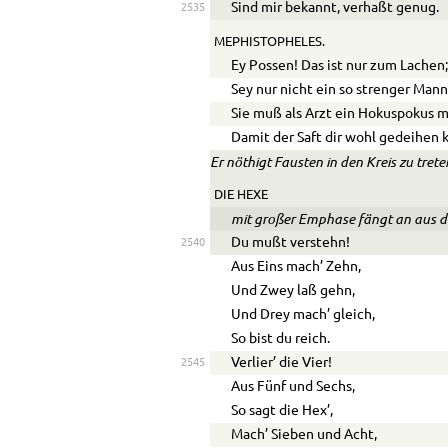
Sind mir bekannt, verhaßt genug.
2535
MEPHISTOPHELES.
Ey Possen! Das ist nur zum Lachen
Sey nur nicht ein so strenger Mann
Sie muß als Arzt ein Hokuspokus 
Damit der Saft dir wohl gedeihen 
Er nöthigt Fausten in den Kreis zu trete
DIE HEXE
mit großer Emphase fängt an aus d
Du mußt verstehn!
2540
Aus Eins mach’ Zehn,
Und Zwey laß gehn,
Und Drey mach’ gleich,
So bist du reich.
Verlier’ die Vier!
2545
Aus Fünf und Sechs,
So sagt die Hex’,
Mach’ Sieben und Acht,