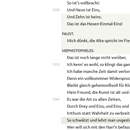
So ist’s vollbracht:
Und Neun ist Eins,
2550
Und Zehn ist keins.
Das ist das Hexen-Einmal-Eins!
FAUST.
Mich dünkt, die Alte spricht im Fie
MEPHISTOPHELES.
Das ist noch lange nicht vorüber,
Ich kenn’ es wohl, so klingt das ga
2555
Ich habe manche Zeit damit verlor
Denn ein vollkommner Widerspru
Bleibt gleich geheimnißvoll für Kl
Mein Freund, die Kunst ist alt und
Es war die Art zu allen Zeiten,
2560
Durch Drey und Eins, und Eins und
Irrthum statt Wahrheit zu verbreit
So schwätzt und lehrt man ungestö
Wer will sich mit den Narr’n befas