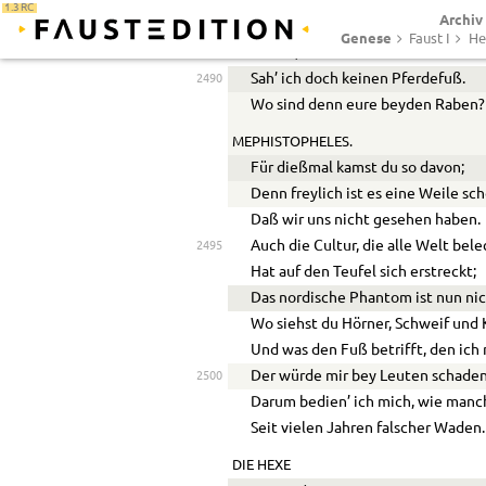
1.3 RC
Archiv
DIE HEXE.
Genese
Faust I
He
O Herr, verzeiht den rohen Gruß!
Sah’ ich doch keinen Pferdefuß.
2490
Wo sind denn eure beyden Raben?
MEPHISTOPHELES.
Für dießmal kamst du so davon;
Denn freylich ist es eine Weile sch
Daß wir uns nicht gesehen haben.
Auch die Cultur, die alle Welt bele
2495
Hat auf den Teufel sich erstreckt;
Das nordische Phantom ist nun ni
Wo siehst du Hörner, Schweif und
Und was den Fuß betrifft, den ich 
Der würde mir bey Leuten schaden
2500
Darum bedien’ ich mich, wie manc
Seit vielen Jahren falscher Waden.
DIE HEXE