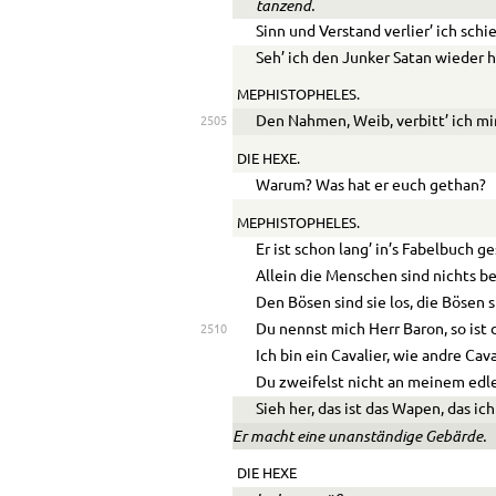
tanzend.
Sinn und Verstand verlier’ ich schie
Seh’ ich den Junker Satan wieder h
MEPHISTOPHELES.
Den Nahmen, Weib, verbitt’ ich mi
2505
DIE HEXE.
Warum? Was hat er euch gethan?
MEPHISTOPHELES.
Er ist schon lang’ in’s Fabelbuch g
Allein die Menschen sind nichts be
Den Bösen sind sie los, die Bösen 
Du nennst mich Herr Baron, so ist 
2510
Ich bin ein Cavalier, wie andre Cava
Du zweifelst nicht an meinem edle
Sieh her, das ist das Wapen, das ich
Er macht eine unanständige Gebärde.
DIE HEXE