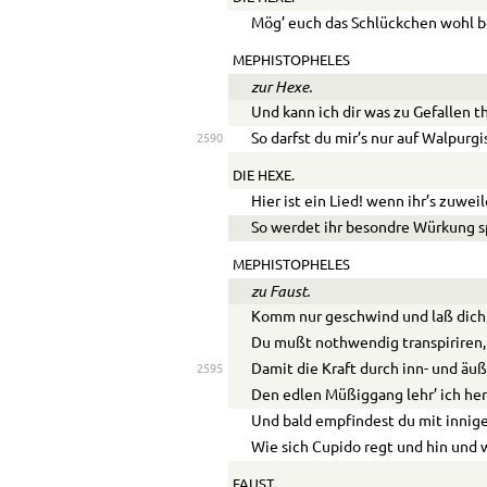
Mög’ euch das Schlückchen wohl 
MEPHISTOPHELES
zur Hexe.
Und kann ich dir was zu Gefallen t
So darfst du mir’s nur auf Walpurgi
2590
DIE HEXE.
Hier ist ein Lied! wenn ihr’s zuweil
So werdet ihr besondre Würkung s
MEPHISTOPHELES
zu Faust.
Komm nur geschwind und laß dich
Du mußt nothwendig transpiriren,
Damit die Kraft durch inn- und äuß
2595
Den edlen Müßiggang lehr’ ich her
Und bald empfindest du mit innig
Wie sich Cupido regt und hin und 
FAUST.