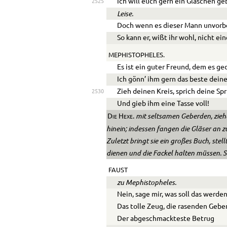
Ich will euch gern ein Gläschen ge
2525
Leise.
Doch wenn es dieser Mann unvorbe
So kann er, wißt ihr wohl, nicht ei
MEPHISTOPHELES.
Es ist ein guter Freund, dem es ged
Ich gönn’ ihm gern das beste dein
Zieh deinen Kreis, sprich deine Sp
2530
Und gieb ihm eine Tasse voll!
mit seltsamen Geberden, zieht
Die Hexe.
hinein; indessen fangen die Gläser an z
Zuletzt bringt sie ein großes Buch, stell
dienen und die Fackel halten müssen. Si
FAUST
zu Mephistopheles.
Nein, sage mir, was soll das werde
Das tolle Zeug, die rasenden Gebe
Der abgeschmackteste Betrug