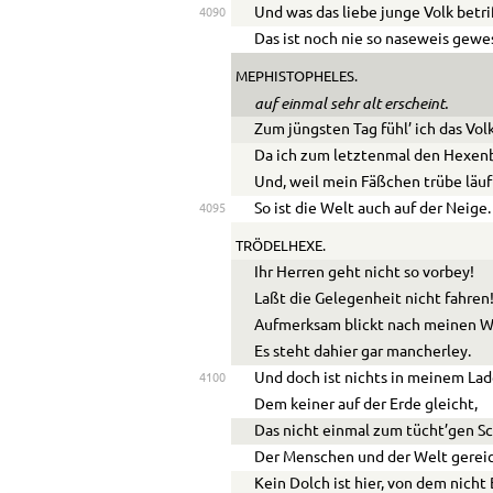
Und was das liebe junge Volk betrif
4090
Das ist noch nie so naseweis gewe
MEPHISTOPHELES.
auf einmal sehr alt erscheint.
Zum jüngsten Tag fühl’ ich das Volk
Da ich zum letztenmal den Hexenb
Und, weil mein Fäßchen trübe läuf
So ist die Welt auch auf der Neige.
4095
TRÖDELHEXE.
Ihr Herren geht nicht so vorbey!
Laßt die Gelegenheit nicht fahren
Aufmerksam blickt nach meinen W
Es steht dahier gar mancherley.
Und doch ist nichts in meinem Lad
4100
Dem keiner auf der Erde gleicht,
Das nicht einmal zum tücht’gen S
Der Menschen und der Welt gereic
Kein Dolch ist hier, von dem nicht 