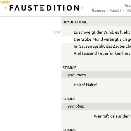
1.3 RC
Arc
Wir waschen und blank sind wir ga
Genese
Faust I
Wa
Aber auch ewig unfruchtbar.
BEYDE CHÖRE.
Es schweigt der Wind, es flieht
3990
Der trübe Mond verbirgt sich g
Im Sausen sprüht das Zauberch
Viel tausend Feuerfunken herv
STIMME
von unten.
Halte! Halte!
STIMME
von oben.
Wer ruft da aus der 
STIMME