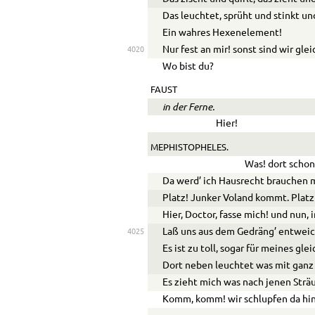
Das leuchtet, sprüht und stinkt un
Ein wahres Hexenelement!
Nur fest an mir! sonst sind wir gle
4020
Wo bist du?
FAUST
in der Ferne.
Hier!
MEPHISTOPHELES.
Was! dort schon
Da werd’ ich Hausrecht brauchen 
Platz! Junker Voland kommt. Platz!
Hier, Doctor, fasse mich! und nun, 
Laß uns aus dem Gedräng’ entwei
4025
Es ist zu toll, sogar für meines gle
Dort neben leuchtet was mit ganz
Es zieht mich was nach jenen Strä
Komm, komm! wir schlupfen da hin