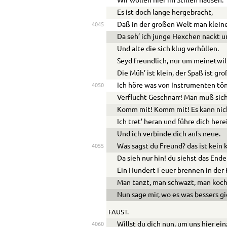
Wir wollen hier im Stillen hausen.
Es ist doch lange hergebracht,
Daß in der großen Welt man klein
4045
Da seh’ ich junge Hexchen nackt u
Und alte die sich klug verhüllen.
Seyd freundlich, nur um meinetwil
Die Müh’ ist klein, der Spaß ist gro
Ich höre was von Instrumenten tö
4050
Verflucht Geschnarr! Man muß sic
Komm mit! Komm mit! Es kann nich
Ich tret’ heran und führe dich here
Und ich verbinde dich aufs neue.
Was sagst du Freund? das ist kein 
4055
Da sieh nur hin! du siehst das End
Ein Hundert Feuer brennen in der 
Man tanzt, man schwazt, man kocht
Nun sage mir, wo es was bessers g
FAUST.
Willst du dich nun, um uns hier ei
4060