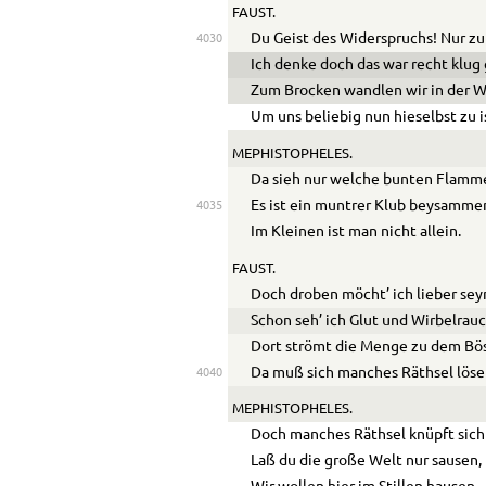
FAUST.
Du Geist des Widerspruchs! Nur zu
4030
Ich denke doch das war recht klug
Zum Brocken wandlen wir in der W
Um uns beliebig nun hieselbst zu i
MEPHISTOPHELES.
Da sieh nur welche bunten Flamm
Es ist ein muntrer Klub beysamme
4035
Im Kleinen ist man nicht allein.
FAUST.
Doch droben möcht’ ich lieber sey
Schon seh’ ich Glut und Wirbelrauc
Dort strömt die Menge zu dem Bö
Da muß sich manches Räthsel löse
4040
MEPHISTOPHELES.
Doch manches Räthsel knüpft sich
Laß du die große Welt nur sausen,