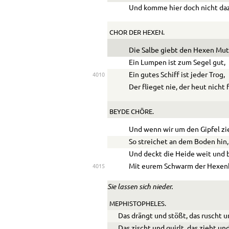
Und komme hier doch nicht da
CHOR DER HEXEN.
Die Salbe giebt den Hexen Mut
Ein Lumpen ist zum Segel gut,
Ein gutes Schiff ist jeder Trog,
4010
Der flieget nie, der heut nicht f
BEYDE CHÖRE.
Und wenn wir um den Gipfel zi
So streichet an dem Boden hin,
Und deckt die Heide weit und 
Mit eurem Schwarm der Hexenh
4015
Sie lassen sich nieder.
MEPHISTOPHELES.
Das drängt und stößt, das ruscht u
Das zischt und quirlt, das zieht un