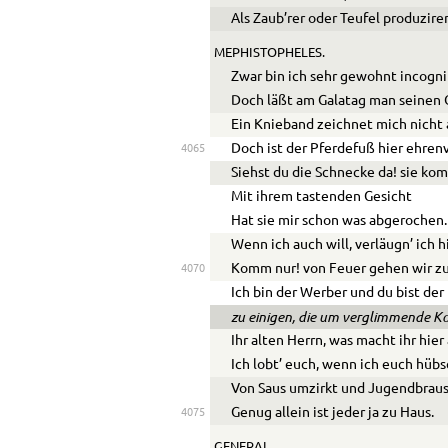
Als Zaub’rer oder Teufel produzire
MEPHISTOPHELES.
Zwar bin ich sehr gewohnt incogni
Doch läßt am Galatag man seinen 
Ein Knieband zeichnet mich nicht 
Doch ist der Pferdefuß hier ehrenv
4065
Siehst du die Schnecke da! sie k
Mit ihrem tastenden Gesicht
Hat sie mir schon was abgerochen.
Wenn ich auch will, verläugn’ ich h
Komm nur! von Feuer gehen wir zu
4070
Ich bin der Werber und du bist der 
zu einigen, die um verglimmende Ko
Ihr alten Herrn, was macht ihr hie
Ich lobt’ euch, wenn ich euch hübs
Von Saus umzirkt und Jugendbraus
Genug allein ist jeder ja zu Haus.
4075
GENERAL.