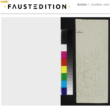
1.3 RC
Archiv
Goethe- und S