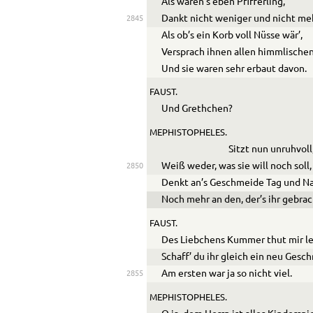
Als wären’s eben Pfifferling,
Dankt nicht weniger und nicht me
2845
Als ob’s ein Korb voll Nüsse wär’,
Versprach ihnen allen himmlische
Und sie waren sehr erbaut davon.
FAUST.
Und Grethchen?
MEPHISTOPHELES.
Sitzt nun unruhvoll
Weiß weder, was sie will noch soll,
2850
Denkt an’s Geschmeide Tag und Na
Noch mehr an den, der’s ihr gebrac
FAUST.
Des Liebchens Kummer thut mir le
Schaff’ du ihr gleich ein neu Gesc
Am ersten war ja so nicht viel.
2855
MEPHISTOPHELES.