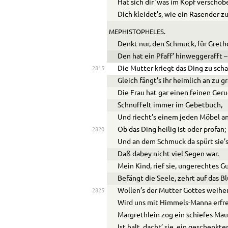
Hat sich dir ’was im Kopf verschob
Dich kleidet’s, wie ein Rasender z
MEPHISTOPHELES.
Denkt nur, den Schmuck, für Greth
Den hat ein Pfaff’ hinweggerafft –
Die Mutter kriegt das Ding zu sch
2815
Gleich fängt’s ihr heimlich an zu g
Die Frau hat gar einen feinen Geru
Schnuffelt immer im Gebetbuch,
Und riecht’s einem jeden Möbel an
Ob das Ding heilig ist oder profan;
2820
Und an dem Schmuck da spürt sie’s 
Daß dabey nicht viel Segen war.
Mein Kind, rief sie, ungerechtes G
Befängt die Seele, zehrt auf das Bl
Wollen’s der Mutter Gottes weihe
2825
Wird uns mit Himmels-Manna erfr
Margrethlein zog ein schiefes Mau
Ist halt, dacht’ sie, ein geschenkte