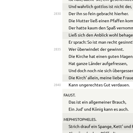
Und wahrlich gottlos ist nicht der,
Der ihn so fein gebracht hierher.
2830
Die Mutter ließ einen Pfaffen ko
Der hatte kaum den Spaß vernom
Ließ sich den Anblick wohl behage
Er sprach: So ist man recht gesinnt
Wer überwindet der gewinnt.
2835
Die Kirche hat einen guten Magen
Hat ganze Länder aufgefressen,
Und doch noch nie sich übergesse
Die Kirch’ allein, meine liebe Frau
Kann ungerechtes Gut verdauen.
2840
FAUST.
Das ist ein allgemeiner Brauch,
Ein Jud’ und König kann es auch.
MEPHISTOPHELES.
Strich drauf ein Spange, Kett’ und 