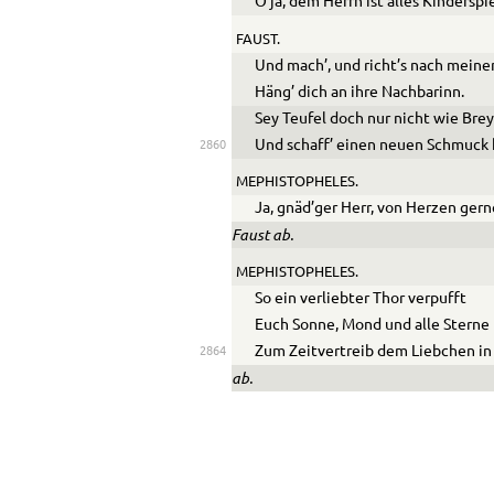
O ja, dem Herrn ist alles Kinderspie
FAUST.
Und mach’, und richt’s nach meine
Häng’ dich an ihre Nachbarinn.
Sey Teufel doch nur nicht wie Brey
Und schaff’ einen neuen Schmuck 
2860
MEPHISTOPHELES.
Ja, gnäd’ger Herr, von Herzen gern
Faust ab.
MEPHISTOPHELES.
So ein verliebter Thor verpufft
Euch Sonne, Mond und alle Sterne
Zum Zeitvertreib dem Liebchen in 
2864
ab.