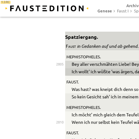
1.3 RC
Archiv
Genese
Faust I
Sp
Spatziergang.
in Gedanken auf und ab gehend.
Faust
MEPHISTOPHELES.
Bey aller verschmähten Liebe! Bey
2805
Ich wollt’ ich wüßte ’was ärgers, d
FAUST.
Was hast? was kneipt dich denn so
So kein Gesicht sah’ ich in meinem
MEPHISTOPHELES.
Ich möcht’ mich gleich dem Teufe
Wenn ich nur selbst kein Teufel wä
2810
FAUST.