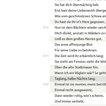
Sie hat dich übermächtig lieb.
Erst kam deine Liebeswuth überge
Wie vom geschmolznen Schnee ein
Du hast sie ihr in’s Herz gegossen,
Nun ist dein Bächlein wieder seich
3310
Mich dünkt, anstatt in Wäldern zu
Ließ es dem großen Herren gut,
Das arme affenjunge Blut
Für seine Liebe zu belohnen.
Die Zeit wird ihr erbärmlich lang;
3315
Sie steht am Fenster, sieht die Wo
Über die alte Stadtmauer hin.
Wenn ich ein Vöglein wär’! So geht
Taglang, halbe Nächte lang.
Einmal ist sie munter, meist betrü
3320
Einmal recht ausgeweint,
Dann wieder ruhig, wie’s scheint,
Und immer verliebt.