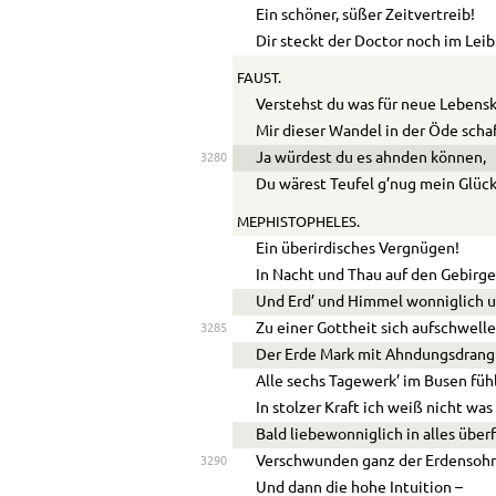
Ein schöner, süßer Zeitvertreib!
Dir steckt der Doctor noch im Leib
FAUST.
Verstehst du was für neue Lebensk
Mir dieser Wandel in der Öde scha
Ja würdest du es ahnden können,
3280
Du wärest Teufel g’nug mein Glück
MEPHISTOPHELES.
Ein überirdisches Vergnügen!
In Nacht und Thau auf den Gebirge
Und Erd’ und Himmel wonniglich 
Zu einer Gottheit sich aufschwelle
3285
Der Erde Mark mit Ahndungsdrang
Alle sechs Tagewerk’ im Busen füh
In stolzer Kraft ich weiß nicht wa
Bald liebewonniglich in alles über
Verschwunden ganz der Erdensohn
3290
Und dann die hohe Intuition –