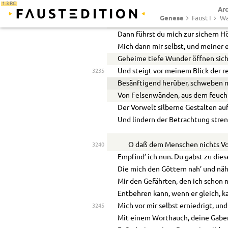
1.3 RC
Ar
Und Nachbarstämme, quetschend, n
3230
Genese
Faust I
Wa
Und ihrem Fall dumpf hohl der Hüg
Dann führst du mich zur sichern Hö
Mich dann mir selbst, und meiner 
Geheime tiefe Wunder öffnen sich
Und steigt vor meinem Blick der 
3235
Besänftigend herüber, schweben 
Von Felsenwänden, aus dem feuch
Der Vorwelt silberne Gestalten auf
Und lindern der Betrachtung stren
O daß dem Menschen nichts Vo
3240
Empfind’ ich nun. Du gabst zu die
Die mich den Göttern nah’ und näh
Mir den Gefährten, den ich schon 
Entbehren kann, wenn er gleich, ka
Mich vor mir selbst erniedrigt, und
3245
Mit einem Worthauch, deine Gabe