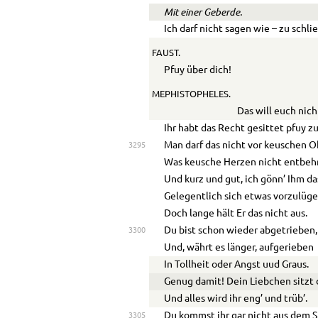
Mit einer Geberde.
Ich darf nicht sagen wie – zu schli
FAUST.
Pfuy über dich!
MEPHISTOPHELES.
Das will euch nic
Ihr habt das Recht gesittet pfuy z
Man darf das nicht vor keuschen O
3295
Was keusche Herzen nicht entbeh
Und kurz und gut, ich gönn’ Ihm da
Gelegentlich sich etwas vorzulüge
Doch lange hält Er das nicht aus.
Du bist schon wieder abgetrieben,
3300
Und, währt es länger, aufgerieben
In Tollheit oder Angst uud Graus.
Genug damit! Dein Liebchen sitzt 
Und alles wird ihr eng’ und trüb’.
Du kommst ihr gar nicht aus dem S
3305