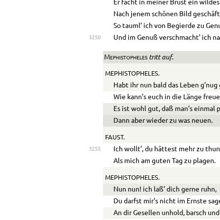
Er facht in meiner Brust ein wilde
Nach jenem schönen Bild geschäft
So tauml’ ich von Begierde zu Gen
Und im Genuß verschmacht’ ich na
3250
tritt auf.
Mephistopheles
MEPHISTOPHELES.
Habt ihr nun bald das Leben g’nug
Wie kann’s euch in die Länge freu
Es ist wohl gut, daß man’s einmal p
Dann aber wieder zu was neuen.
FAUST.
Ich wollt’, du hättest mehr zu thun
3255
Als mich am guten Tag zu plagen.
MEPHISTOPHELES.
Nun nun! ich laß’ dich gerne ruhn,
Du darfst mir’s nicht im Ernste sag
An dir Gesellen unhold, barsch und 