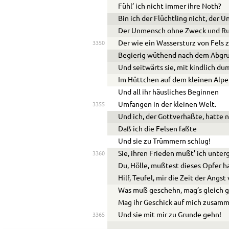
Fühl’ ich nicht immer ihre Noth?
Bin ich der Flüchtling nicht, der U
Der Unmensch ohne Zweck und Ru
Der wie ein Wassersturz von Fels z
3350
Begierig wüthend nach dem Abgr
Und seitwärts sie, mit kindlich du
Im Hüttchen auf dem kleinen Alpe
Und all ihr häusliches Beginnen
Umfangen in der kleinen Welt.
3355
Und ich, der Gottverhaßte, hatte 
Daß ich die Felsen faßte
Und sie zu Trümmern schlug!
Sie, ihren Frieden mußt’ ich unter
3360
Du, Hölle, mußtest dieses Opfer h
Hilf, Teufel, mir die Zeit der Angst 
Was muß geschehn, mag’s gleich 
Mag ihr Geschick auf mich zusamm
Und sie mit mir zu Grunde gehn!
3365