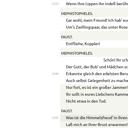
Wenn ihre Lippen ihn indeß berüh
3335
MEPHISTOPHELES.
Gar wohl, mein Freund! Ich hab’ e
Um’s Zwillingspaar, das unter Ros
FAUST.
Entfliehe, Kuppler!
MEPHISTOPHELES.
Schön! Ihr sc
Der Gott, der Bub’ und Mädchen sc
Erkannte gleich den edelsten Beru
3340
Auch selbst Gelegenheit zu mache
Nur fort, es ist ein großer Jammer!
Ihr sollt in eures Liebchens Kamme
Nicht etwa in den Tod.
FAUST.
Was ist die Himmelsfreud’ in ihre
3345
Laß mich an ihrer Brust erwarmen!