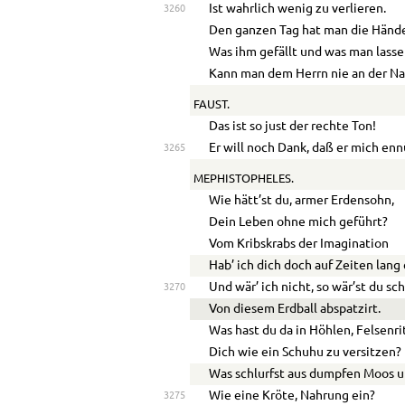
Ist wahrlich wenig zu verlieren.
3260
Den ganzen Tag hat man die Hände
Was ihm gefällt und was man lassen
Kann man dem Herrn nie an der Nas
FAUST.
Das ist so just der rechte Ton!
Er will noch Dank, daß er mich enn
3265
MEPHISTOPHELES.
Wie hätt’st du, armer Erdensohn,
Dein Leben ohne mich geführt?
Vom Kribskrabs der Imagination
Hab’ ich dich doch auf Zeiten lang 
Und wär’ ich nicht, so wär’st du sc
3270
Von diesem Erdball abspatzirt.
Was hast du da in Höhlen, Felsenr
Dich wie ein Schuhu zu versitzen?
Was schlurfst aus dumpfen Moos u
Wie eine Kröte, Nahrung ein?
3275