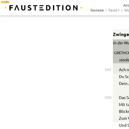
1.3 RC
Ar
Genese
Faust I
Wa
Zwinge
In der M
GRETHC
steck
Ach n
3587
Du S
Dein 
Das S
3590
Mit 
Blick
Zum V
Und S