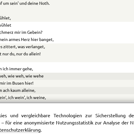
f um sein’ und deine Noth.
ühlet,
wühlet
chmerz mir im Gebein?
ein armes Herz hier banget,
s zittert, was verlanget,
 nur du, nur du allein!
 ich immer gehe,
weh, wie weh, wie wehe
mir im Busen hier!
in ach kaum alleine,
ein’, ich wein’, ich weine,
erz zerbricht in mir.
es und vergleichbare Technologien zur Sicherstellung der
cherben vor meinem Fenster
 – für eine anonymisierte Nutzungsstatistik zur Analyse der
ut’ ich mit Thränen, ach!
tenschutzerklärung
.