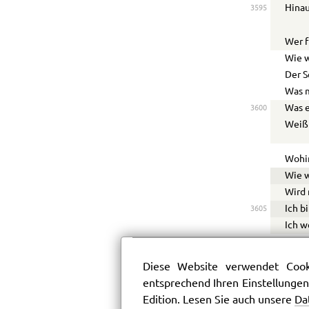
Hinau
3595
Wer f
Wie 
Der S
Was m
Was e
3600
Weißt
Wohin
Wie 
Wird 
Ich b
3605
Ich w
Das H
Diese Website verwendet Cooki
Die S
entsprechend Ihren Einstellungen
Betha
Edition. Lesen Sie auch unsere
Da
3610