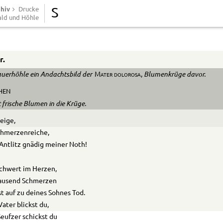
chiv
Drucke
S
ld und Höhle
r.
auerhöhle ein Andachtsbild der
Blumenkrüge davor.
Mater dolorosa,
HEN
t frische Blumen in die Krüge.
eige,
chmerzenreiche,
Antlitz gnädig meiner Noth!
chwert im Herzen,
tausend Schmerzen
st auf zu deines Sohnes Tod.
ater blickst du,
eufzer schickst du