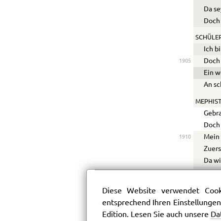
Da se
Doch 
SCHÜLER
Ich b
Doch 
1905
Ein w
An s
MEPHIST
Gebra
Doch 
Mein 
1910
Zuers
Da wi
In Sp
Daß e
Diese Website verwendet Cooki
Hinsc
1915
entsprechend Ihren Einstellungen
Und n
Edition. Lesen Sie auch unsere
Da
Irlich