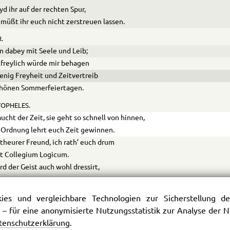
yd ihr auf der rechten Spur,
müßt ihr euch nicht zerstreuen lassen.
.
in dabey mit Seele und Leib;
freylich würde mir behagen
enig Freyheit und Zeitvertreib
chönen Sommerfeiertagen.
OPHELES.
ucht der Zeit, sie geht so schnell von hinnen,
Ordnung lehrt euch Zeit gewinnen.
theurer Freund, ich rath’ euch drum
t Collegium Logicum.
rd der Geist auch wohl dressirt,
anische Stiefeln eingeschnürt,
r bedächtiger so fort an
es und vergleichbare Technologien zur Sicherstellung der
hleiche die Gedankenbahn,
 – für eine anonymisierte Nutzungsstatistik zur Analyse der
icht etwa die kreuz und quer
tenschutzerklärung
.
telire hin und her.