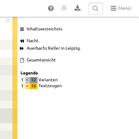
Menü
27
Inhaltsverzeichnis
Nacht.
Auerbachs Keller in Leipzig.
Gesamtansicht
Legende
1
–
12
Varianten
1
–
16
Textzeugen