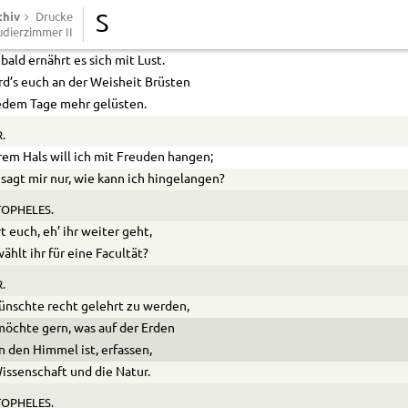
chiv
mmt ein Kind der Mutter Brust
Drucke
S
udierzimmer II
 gleich im Anfang willig an,
bald ernährt es sich mit Lust.
rd’s euch an der Weisheit Brüsten
edem Tage mehr gelüsten.
.
rem Hals will ich mit Freuden hangen;
sagt mir nur, wie kann ich hingelangen?
OPHELES.
rt euch, eh’ ihr weiter geht,
ählt ihr für eine Facultät?
.
ünschte recht gelehrt zu werden,
öchte gern, was auf der Erden
n den Himmel ist, erfassen,
issenschaft und die Natur.
OPHELES.