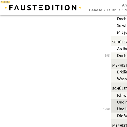
1.3 RC
Ar
So ni
Genese
Faust I
St
Nicht
1890
Doch 
So wi
Mit j
SCHÜLER
An ih
Doch 
1895
MEPHIST
Erklä
Was w
SCHÜLER
Ich w
Und m
Und i
1900
Die W
MEPHIST