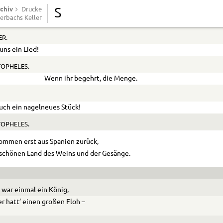
chiv
OPHELES.
Drucke
S
erbachs Keller
n! Die Kraft ist schwach, allein die Lust ist groß.
R.
uns ein Lied!
OPHELES.
Wenn ihr begehrt, die Menge.
uch ein nagelneues Stück!
OPHELES.
ommen erst aus Spanien zurück,
chönen Land des Weins und der Gesänge.
 war einmal ein König,
r hatt’ einen großen Floh –