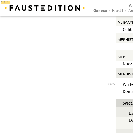
1.3 RC
Ar
MEPHIST
Genese
Faust I
Au
O nei
ALTMAYE
Gebt 
MEPHIST
SIEBEL.
Nur a
MEPHIST
Wir k
2205
Dem s
Singt.
Es
De