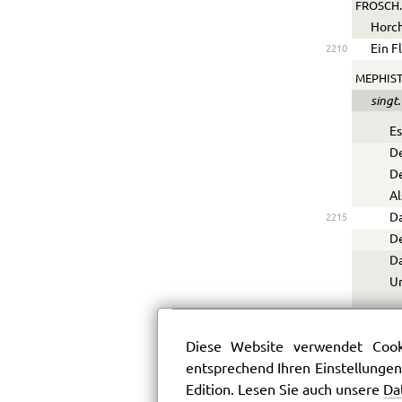
FROSCH.
Horch
Ein F
2210
MEPHIS
singt.
Es
De
De
Al
Da
2215
De
Da
U
BRANDE
Diese Website verwendet Cooki
Verge
entsprechend Ihren Einstellungen
Daß e
2220
Edition. Lesen Sie auch unsere
Da
Und d