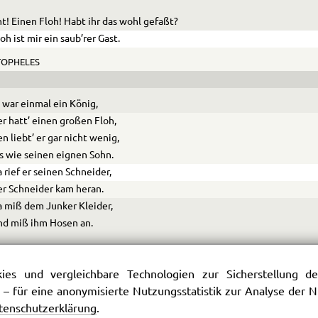
t! Einen Floh! Habt ihr das wohl ge­faßt?
loh ist mir ein saub’rer Gast.
TOPHELES
 war einmal ein König,
r hatt’ einen großen Floh,
n liebt’ er gar nicht wenig,
s wie seinen eignen Sohn.
 rief er seinen Schneider,
r Schneider kam heran.
 miß dem Junker Kleider,
nd miß ihm Hosen an.
R.
es und vergleichbare Technologien zur Sicherstellung der
ßt nur nicht dem Schneider einzuschärfen,
 – für eine anonymisierte Nutzungsstatistik zur Analyse der
r mir auf’s genauste mißt,
tenschutzerklärung
.
aß, so lieb sein Kopf ihm ist,