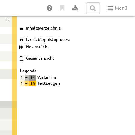
Menü
50
Inhaltsverzeichnis
Faust. Mephistopheles.
Hexenküche.
Gesamtansicht
Legende
1
–
12
Varianten
1
–
16
Textzeugen