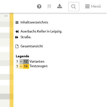
Menü
66
Inhaltsverzeichnis
Auerbachs Keller in Leipzig.
Straße.
Gesamtansicht
Legende
1
–
12
Varianten
1
–
16
Textzeugen