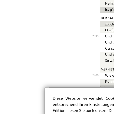
Nein,
Ist g
DER KAT
macht
O wür
Und m
2395
Und 
Gar s
Und w
So wä
MEPHIST
Wie g
2400
Könnt
Indessen
hervor.
Diese Website verwendet Cooki
DER KAT
entsprechend Ihren Einstellungen
Das i
Edition. Lesen Sie auch unsere
Da