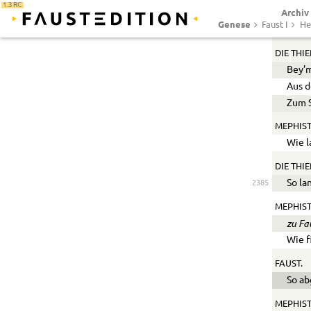
1.3 RC
Zu de
Archiv
Genese
Faust I
He
Es sc
2380
DIE THIE
Bey’
Aus 
Zum S
MEPHIST
Wie l
DIE THIE
So la
2385
MEPHIS
zu Fa
Wie f
FAUST.
So ab
MEPHIST