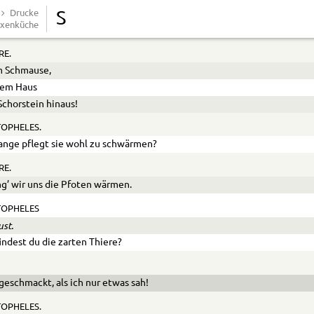
n Thieren.
Drucke
S
xenküche
heint die Frau ist nicht zu Hause?
RE.
m Schmause,
dem Haus
chorstein hinaus!
OPHELES.
ange pflegt sie wohl zu schwärmen?
RE.
ng’ wir uns die Pfoten wärmen.
TOPHELES
ust.
indest du die zarten Thiere?
geschmackt, als ich nur etwas sah!
OPHELES.