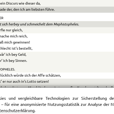
 ein Discurs wie dieser da,
’rade der, den ich am liebsten führe.
ER
 sich herbey und schmeichelt dem Mephistopheles.
fle nur gleich,
ache mich reich,
laß mich gewinnen!
chlecht ist’s bestellt,
är’ ich bey Geld,
r’ ich bey Sinnen.
OPHELES.
lücklich würde sich der Affe schätzen,
’ er nur auch in’s Lotto setzen!
 haben die jungen Meerkätzchen mit einer großen Kugel gespielt, und rolle
es und vergleichbare Technologien zur Sicherstellung der
ER.
 – für eine anonymisierte Nutzungsstatistik zur Analyse der
st die Welt;
tenschutzerklärung
.