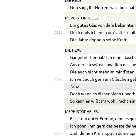
DIE HEXE.
Nun sagt, ihr Herren, was ihr schaff
MEPHISTOPHELES.
Ein gutes Glas von dem bekannten 
Doch muß ich euch um’s ält’ste bit
2520
Die Jahre doppeln seine Kraft.
DIE HEXE.
Gar gern! Hier hab’ ich eine Flasch
Aus der ich selbst zuweilen nasche
Die auch nicht mehr im mind’sten 
Ich will euch gern ein Gläschen ge
2525
Leise.
Doch wenn es dieser Mann unvorbe
So kann er, wißt ihr wohl, nicht ei
MEPHISTOPHELES.
Es ist ein guter Freund, dem es ged
Ich gönn’ ihm gern das beste dein
Zieh deinen Kreis, sprich deine Sp
2530