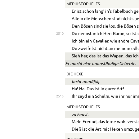
MEPHISTOPHELES.
Er ist schon lang’ in’s Fabelbuch g
Allein die Menschen sind nichts be
Den Bösen sind sie los, die Bösen s
Du nennst mich Herr Baron, so ist 
2510
Ich bin ein Cavalier, wie andre Cava
Du zweifelst nicht an meinem edle
Sieh her, das ist das Wapen, das ich
Er macht eine unanständige Geberde.
DIE HEXE
lacht unmäßig.
Ha! Ha! Das ist in eurer Art!
Ihr seyd ein Schelm, wie ihr nur im
2515
MEPHISTOPHELES
zu Faust.
Mein Freund, das lerne wohl verst
Dieß ist die Art mit Hexen umzug