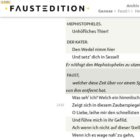
1.3 RC
Archiv
Er kennt nicht den Topf,
Genese
Faust I
He
Er kennt nicht den Kessel!
2425
MEPHISTOPHELES.
Unhöfliches Thier!
DER KATER.
Den Wedel nimm hier
Und setz’ dich in Sessel!
Er nöthigt den Mephistopheles zu sitze
FAUST,
welcher diese Zeit über vor einem S
von ihm entfernt hat.
Was seh’ ich? Welch ein himmlisch
Zeigt sich in diesem Zauberspiege
2430
O Liebe, leihe mir den schnellsten
Und führe mich in ihr Gefild.
Ach wenn ich nicht auf dieser Stell
Wenn ich es wage nah’ zu gehn,