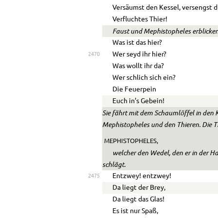
Versäumst den Kessel, versengst d
Verfluchtes Thier!
Faust und Mephistopheles erblicke
Was ist das hier?
Wer seyd ihr hier?
2470
Was wollt ihr da?
Wer schlich sich ein?
Die Feuerpein
Euch in’s Gebein!
Sie fährt mit dem Schaumlöffel in den 
Mephistopheles und den Thieren. Die T
MEPHISTOPHELES,
welcher den Wedel, den er in der H
schlägt.
Entzwey! entzwey!
2475
Da liegt der Brey,
Da liegt das Glas!
Es ist nur Spaß,