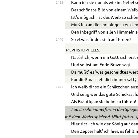
Kann ich sie nur als wie im Nebel s
2435
Das schönste Bild von einem Weib
Ist’s möglich, ist das Weib so schö
Muß ich an diesem hingestreckten
Den Inbegriff von allen Himmeln 
So etwas findet sich auf Erden?
2440
MEPHISTOPHELES.
Natürlich, wenn ein Gott sich erst 
Und selbst am Ende Bravo sagt,
Da mußt’ es ’was gescheidtes wer
Für dießmal sieh dich immer satt;
Ich weiß dir so ein Schätzchen au
2445
Und selig wer das gute Schicksal h
Als Bräutigam sie heim zu führen!
Faust sieht immerfort in den Spiege
mit dem Wedel spielend, fährt fort zu 
Hier sitz’ ich wie der König auf d
Den Zepter halt’ ich hier, es fehlt