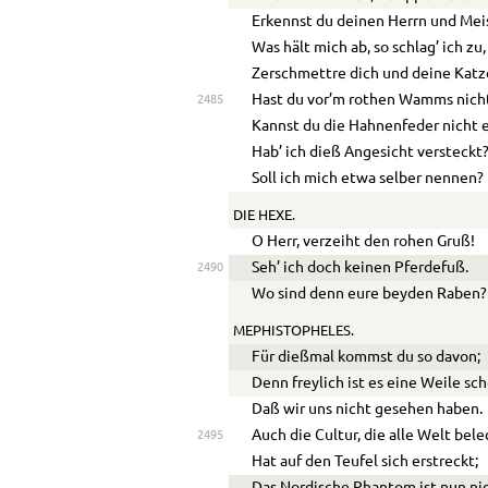
Erkennst du deinen Herrn und Mei
Was hält mich ab, so schlag’ ich zu,
Zerschmettre dich und deine Katz
Hast du vor’m rothen Wamms nich
2485
Kannst du die Hahnenfeder nicht 
Hab’ ich dieß Angesicht versteckt
Soll ich mich etwa selber nennen?
DIE HEXE.
O Herr, verzeiht den rohen Gruß!
Seh’ ich doch keinen Pferdefuß.
2490
Wo sind denn eure beyden Raben?
MEPHISTOPHELES.
Für dießmal kommst du so davon;
Denn freylich ist es eine Weile sch
Daß wir uns nicht gesehen haben.
Auch die Cultur, die alle Welt bele
2495
Hat auf den Teufel sich erstreckt;
Das Nordische Phantom ist nun ni