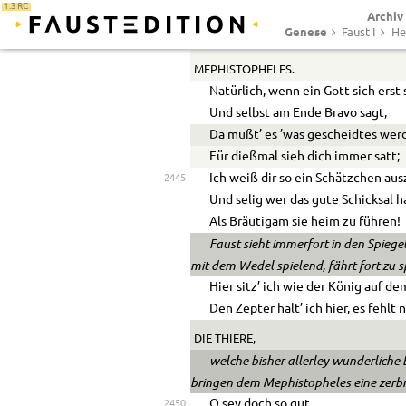
1.3 RC
Archiv
Den Inbegriff von allen Himmeln 
Genese
Faust I
He
So etwas findet sich auf Erden?
2440
MEPHISTOPHELES.
Natürlich, wenn ein Gott sich erst 
Und selbst am Ende Bravo sagt,
Da mußt’ es ’was gescheidtes wer
Für dießmal sieh dich immer satt;
Ich weiß dir so ein Schätzchen au
2445
Und selig wer das gute Schicksal h
Als Bräutigam sie heim zu führen!
Faust sieht immerfort in den Spiege
mit dem Wedel spielend, fährt fort zu 
Hier sitz’ ich wie der König auf d
Den Zepter halt’ ich hier, es fehlt
DIE THIERE,
welche bisher allerley wunderlich
bringen dem Mephistopheles eine zerb
O sey doch so gut,
2450