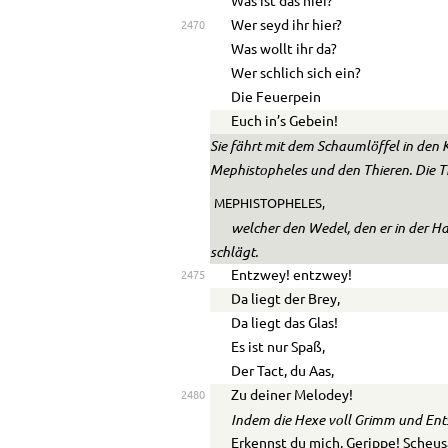
Was ist das hier?
Wer seyd ihr hier?
2470
Was wollt ihr da?
Wer schlich sich ein?
Die Feuerpein
Euch in’s Gebein!
Sie fährt mit dem Schaumlöffel in den 
Mephistopheles und den Thieren. Die T
MEPHISTOPHELES,
welcher den Wedel, den er in der H
schlägt.
Entzwey! entzwey!
2475
Da liegt der Brey,
Da liegt das Glas!
Es ist nur Spaß,
Der Tact, du Aas,
Zu deiner Melodey!
2480
Indem die Hexe voll Grimm und Ents
Erkennst du mich, Gerippe! Scheus