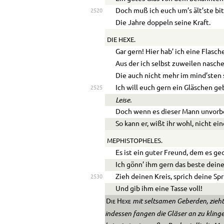
Doch muß ich euch um’s ält’ste bit
2520
Die Jahre doppeln seine Kraft.
DIE HEXE.
Gar gern! Hier hab’ ich eine Flasch
Aus der ich selbst zuweilen nasche
Die auch nicht mehr im mind’sten 
Ich will euch gern ein Gläschen ge
2525
Leise.
Doch wenn es dieser Mann unvorbe
So kann er, wißt ihr wohl, nicht ei
MEPHISTOPHELES.
Es ist ein guter Freund, dem es ged
Ich gönn’ ihm gern das beste dein
Zieh deinen Kreis, sprich deine Sp
2530
Und gib ihm eine Tasse voll!
mit seltsamen Geberden, zieht 
Die Hexe
indessen fangen die Gläser an zu kling