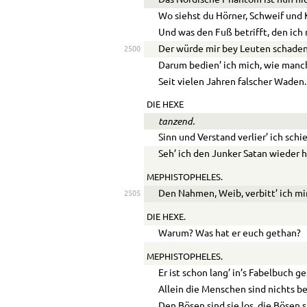
Wo siehst du Hörner, Schweif und
Und was den Fuß betrifft, den ich 
Der würde mir bey Leuten schaden
2500
Darum bedien’ ich mich, wie manc
Seit vielen Jahren falscher Waden.
DIE HEXE
tanzend.
Sinn und Verstand verlier’ ich schie
Seh’ ich den Junker Satan wieder h
MEPHISTOPHELES.
Den Nahmen, Weib, verbitt’ ich mir
2505
DIE HEXE.
Warum? Was hat er euch gethan?
MEPHISTOPHELES.
Er ist schon lang’ in’s Fabelbuch g
Allein die Menschen sind nichts be
Den Bösen sind sie los, die Bösen s