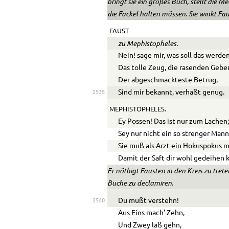
bringt sie ein großes Buch, stellt die M
die Fackel halten müssen. Sie winkt Faus
FAUST
zu Mephistopheles.
Nein! sage mir, was soll das werde
Das tolle Zeug, die rasenden Gebe
Der abgeschmackteste Betrug,
Sind mir bekannt, verhaßt genug.
2535
MEPHISTOPHELES.
Ey Possen! Das ist nur zum Lachen
Sey nur nicht ein so strenger Mann
Sie muß als Arzt ein Hokuspokus 
Damit der Saft dir wohl gedeihen 
Er nöthigt Fausten in den Kreis zu tre
Buche zu declamiren.
Du mußt verstehn!
2540
Aus Eins mach’ Zehn,
Und Zwey laß gehn,