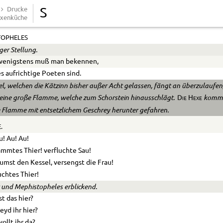
Busen fängt mir an zu brennen!
Drucke
S
xenküche
rnen wir uns nur geschwind!
TOPHELES
iger Stellung.
wenigstens muß man bekennen,
s aufrichtige Poeten sind.
l, welchen die Kätzinn bisher außer Acht gelassen, fängt an überzulaufen;
 eine große Flamme, welche zum Schorstein hinausschlägt.
komm
Die Hexe
e Flamme mit entsetzlichem Geschrey herunter gefahren.
.
u! Au! Au!
mmtes Thier! verfluchte Sau!
umst den Kessel, versengst die Frau!
uchtes Thier!
 und Mephistopheles erblickend.
st das hier?
eyd ihr hier?
ollt ihr da?