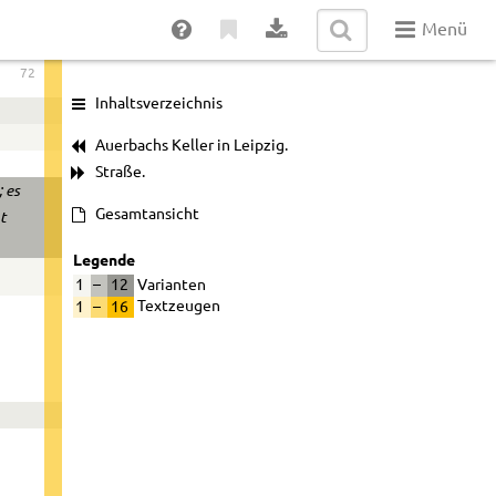
Menü
72
Inhaltsverzeichnis
Auerbachs Keller in Leipzig.
Straße.
 es
Gesamtansicht
t
Legende
1
–
12
Varianten
1
–
16
Textzeugen