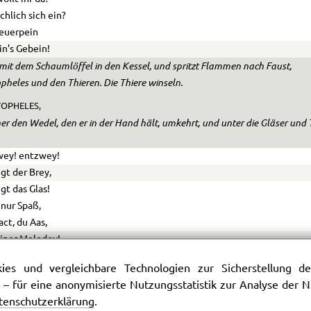
chlich sich ein?
Feuerpein
in’s Gebein!
t mit dem Schaumlöffel in den Kessel, und spritzt Flammen nach Faust,
pheles und den Thieren. Die Thiere winseln.
OPHELES,
er den Wedel, den er in der Hand hält, umkehrt, und unter die Gläser und
wey! entzwey!
egt der Brey,
egt das Glas!
t nur Spaß,
act, du Aas,
iner Melodey!
 die Hexe voll Grimm und Entsetzen zurücktritt.
es und vergleichbare Technologien zur Sicherstellung der
nst du mich, Gerippe! Scheusal du!
 – für eine anonymisierte Nutzungsstatistik zur Analyse der
nst du deinen Herrn und Meister?
tenschutzerklärung
.
ält mich ab, so schlag’ ich zu,