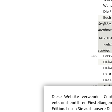
Wer s
Die 
Euch 
Sie fähr
Mephisto
MEPHIST
welch
schlägt.
Entz
2475
Da li
Da li
Es is
Der T
Zu de
2480
Indem
Diese Website verwendet Cooki
Erken
entsprechend Ihren Einstellungen
Erken
Edition. Lesen Sie auch unsere
Da
Was h