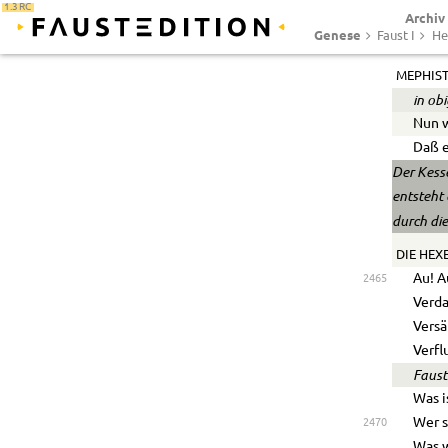
1.3 RC
Archiv
Mein 
Genese
Faust I
He
Entfe
MEPHIS
in ob
Nun 
Daß e
Der Kesse
entsteht
durch di
DIE HEXE
Au! A
2465
Verda
Versä
Verfl
Faust
Was i
Wer s
2470
Was w