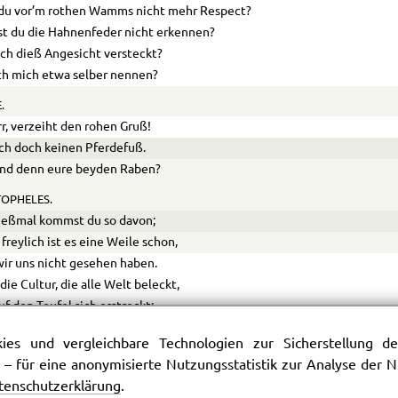
du vor’m rothen Wamms nicht mehr Respect?
t du die Hahnenfeder nicht erkennen?
ich dieß Angesicht versteckt?
ich mich etwa selber nennen?
.
r, verzeiht den rohen Gruß!
ich doch keinen Pferdefuß.
ind denn eure beyden Raben?
OPHELES.
ießmal kommst du so davon;
freylich ist es eine Weile schon,
ir uns nicht gesehen haben.
die Cultur, die alle Welt beleckt,
uf den Teufel sich erstreckt;
ordische Phantom ist nun nicht mehr zu schauen,
es und vergleichbare Technologien zur Sicherstellung der
ehst du Hörner, Schweif und Klauen?
 – für eine anonymisierte Nutzungsstatistik zur Analyse der
as den Fuß betrifft, den ich nicht missen kann,
tenschutzerklärung
.
ürde mir bey Leuten schaden;