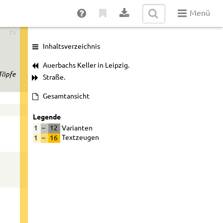
Menü
73
Inhaltsverzeichnis
Auerbachs Keller in Leipzig.
 Töpfe
Straße.
Gesamtansicht
Legende
1
–
12
Varianten
1
–
16
Textzeugen