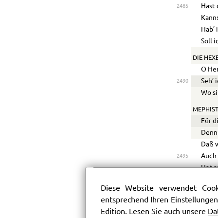
Hast 
2485
Kanns
Hab’ 
Soll 
DIE HEXE
O Her
Seh’ 
2490
Wo s
MEPHIST
Für d
Denn 
Daß w
Auch 
2495
Hat a
Das N
Diese Website verwendet Cooki
Wo si
entsprechend Ihren Einstellungen
Und w
Edition. Lesen Sie auch unsere
Da
Der w
2500