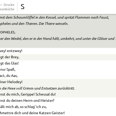
Feuerpein
Drucke
S
xenküche
in’s Gebein!
t mit dem Schaumlöffel in den Kessel, und spritzt Flammen nach Faust,
pheles und den Thieren. Die Thiere winseln.
OPHELES,
er den Wedel, den er in der Hand hält, umkehrt, und unter die Gläser und
wey! entzwey!
egt der Brey,
egt das Glas!
t nur Spaß,
act, du Aas,
iner Melodey!
 die Hexe voll Grimm und Entsetzen zurücktritt.
nst du mich, Gerippe! Scheusal du!
nst du deinen Herrn und Meister?
ält mich ab, so schlag’ ich zu,
hmettre dich und deine Katzen-Geister!