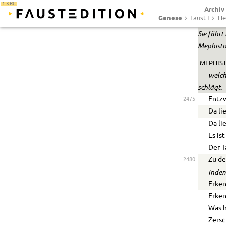
1.3 RC
Archiv
Die 
Genese
Faust I
He
Euch 
Sie fähr
Mephisto
MEPHIST
welch
schlägt.
Entz
2475
Da li
Da li
Es is
Der T
Zu de
2480
Indem
Erken
Erken
Was h
Zersc