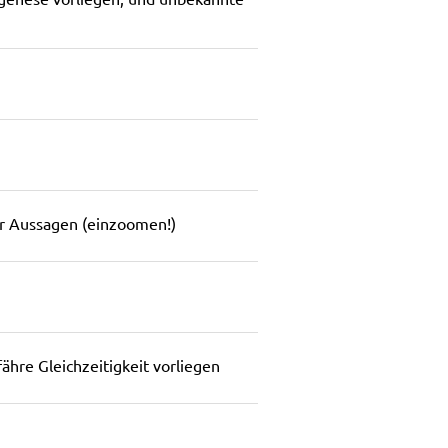
genese vorliegen, und unbekannte
ter Aussagen (einzoomen!)
hre Gleichzeitigkeit vorliegen