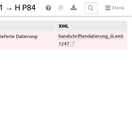
31 → H P84
Menü
XML
handschriftendatierung_iii.xml:
lieferte Datierung:
1247