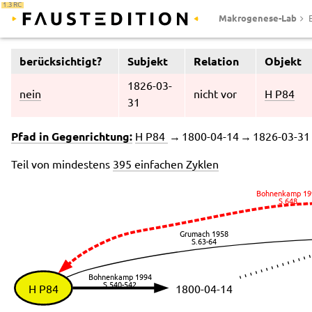
1.3 RC
Makrogenese-Lab
berücksichtigt?
Subjekt
Relation
Objekt
1826-03-
nein
nicht vor
H P84
31
Pfad in Gegenrichtung:
H P84
→ 1800-04-14 → 1826-03-31
Teil von mindestens
395 einfachen Zyklen