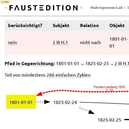
1.3 RC
Makrogenese-Lab
berücksichtigt?
Subjekt
Relation
Objekt
1801-01-
nein
2 III H.1
nicht nach
01
Pfad in Gegenrichtung:
1801-01-01 → 1825-02-25 →
2 III H.
Teil von mindestens
266 einfachen Zyklen