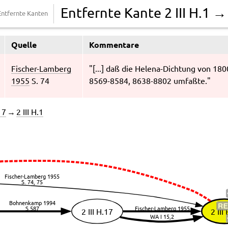
Entfernte Kanten
Quelle
Kommentare
Fischer-Lamberg
"[...] daß die Helena-Dichtung von 18
1955
S. 74
8569-8584, 8638-8802 umfaßte."
17
→
2 III H.1