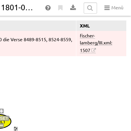
Entfernte Kante 2 III H.1 → 1801-01-01
Menü
XML
fischer-
00 die Verse 8489-8515, 8524-8559,
lamberg/III.xml:
1507