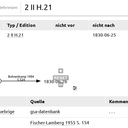
2 II H.21
Referenzen
Typ / Edition
nicht vor
nicht nach
2 II H.21
1830-06-25
Quelle
Kommen
_uebrige
gsa-datenbank
. . .
Fischer-Lamberg 1955
S. 154