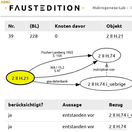
1.3 RC
Makrogenese-Lab
Nr.
(BL)
Knoten davor
Objekt
39
228
0
2 II H.21
berücksichtigt?
Aussage
Bezug
ja
entstanden vor
2 II H.74 i
ja
entstanden vor
2 II H.74