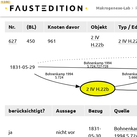
1.3 RC
Makrogenese-Lab
Nr.
(BL)
Knoten davor
Objekt
Typ / Ed
2 IV
627
450
961
2 IV H.2
H.22b
berücksichtigt?
Aussage
Bezug
Quelle
1831-
Bohnenk
ja
nicht vor
05-30
1994
S.72