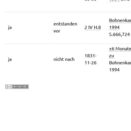
Bohnenk
entstanden
ja
2 IV H.8
1994
vor
S.666,724
±6 Monat
1831-
zu
ja
nicht nach
11-26
Bohnenk
1994