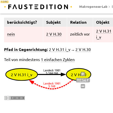
1.3 RC
Makrogenese-Lab
berücksichtigt?
Subjekt
Relation
Objekt
2 V H.31
nein
2 V H.30
zeitlich vor
i_v
Pfad in Gegenrichtung:
2 V H.31 i_v
→
2 V H.30
Teil von mindestens
1 einfachen Zyklen