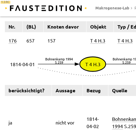
1.3 RC
Makrogenese-Lab
Nr.
(BL)
Knoten davor
Objekt
Typ / Ed
176
657
157
T 4 H.3
T 4 H.3
berücksichtigt?
Aussage
Bezug
Quelle
1814-
Bohnenka
ja
nicht vor
04-02
1994
S.25