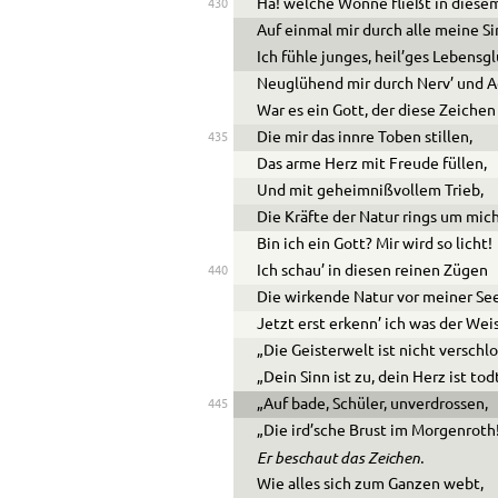
Ha! welche Wonne fließt in diesem
430
Auf einmal mir durch alle meine S
Ich fühle junges, heil’ges Lebensg
Neuglühend mir durch Nerv’ und A
War es ein Gott, der diese Zeichen
Die mir das innre Toben stillen,
435
Das arme Herz mit Freude füllen,
Und mit geheimnißvollem Trieb,
Die Kräfte der Natur rings um mich
Bin ich ein Gott? Mir wird so licht!
Ich schau’ in diesen reinen Zügen
440
Die wirkende Natur vor meiner See
Jetzt erst erkenn’ ich was der Weis
„Die Geisterwelt ist nicht verschl
„Dein Sinn ist zu, dein Herz ist tod
„Auf bade, Schüler, unverdrossen,
445
„Die ird’sche Brust im Morgenroth
Er beschaut das Zeichen.
Wie alles sich zum Ganzen webt,