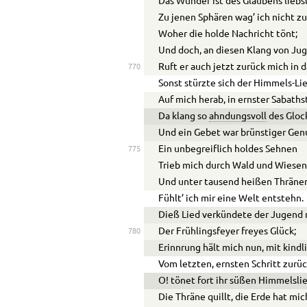
Das Wunder ist des Glaubens liebs
Zu jenen Sphären wag’ ich nicht zu
Woher die holde Nachricht tönt;
Und doch, an diesen Klang von Ju
Ruft er auch jetzt zurück mich in 
770
Sonst stürzte sich der Himmels-L
Auf mich herab, in ernster Sabathst
Da klang so
ahndungsvoll
des Gloc
Und ein Gebet war brünstiger Gen
Ein unbegreiflich holdes Sehnen
775
Trieb mich durch Wald und Wiesen
Und unter tausend heißen Thräne
Fühlt’ ich mir eine Welt entstehn.
Dieß Lied verkündete der Jugend 
Der Frühlingsfeyer freyes Glück;
780
Erinnrung hält mich nun, mit kind
Vom letzten, ernsten Schritt zurüc
O! tönet fort ihr süßen Himmelsli
Die Thräne quillt, die Erde hat mi