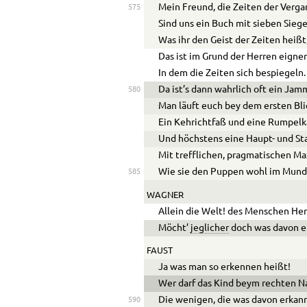
Mein Freund, die Zeiten der Verg
575
Sind uns ein Buch mit sieben Siege
Was ihr den Geist der Zeiten heißt
Das ist im Grund der Herren eigner
In dem die Zeiten sich bespiegeln.
Da ist’s dann wahrlich oft ein Jam
580
Man läuft euch bey dem ersten Bli
Ein Kehrichtfaß und eine Rumpel
Und höchstens eine Haupt- und Sta
Mit trefflichen, pragmatischen M
Wie sie den Puppen wohl im Mund
585
WAGNER
Allein die Welt! des Menschen Her
Möcht’
jeglicher
doch was davon e
FAUST
Ja was man so erkennen heißt!
Wer darf das Kind beym rechten 
Die wenigen, die was davon erkann
590