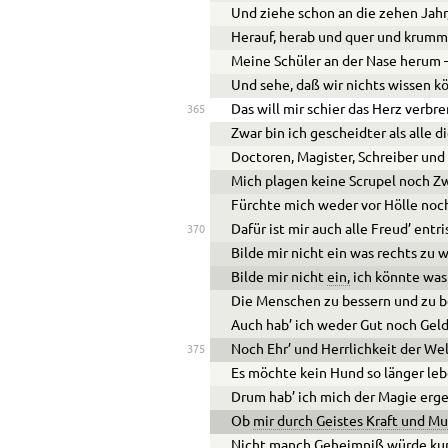
Und ziehe schon an die zehen Jahr
Herauf, herab und quer und krumm
Meine Schüler an der Nase herum 
Und sehe, daß wir nichts wissen k
Das will mir schier das Herz verbr
365
Zwar bin ich gescheidter als alle d
Doctoren, Magister, Schreiber und
Mich plagen keine Scrupel noch Zw
Fürchte mich weder vor Hölle noch
Dafür ist mir auch alle Freud’ entri
370
Bilde mir nicht ein was rechts zu w
Bilde mir nicht
ein,
ich könnte was
Die Menschen zu bessern und zu 
Auch hab’ ich weder Gut noch Geld
Noch Ehr’ und Herrlichkeit der Wel
375
Es möchte kein Hund so länger leb
Drum hab’ ich mich der Magie erg
Ob
mir durch Geistes Kraft und M
Nicht manch Geheimniß würde ku