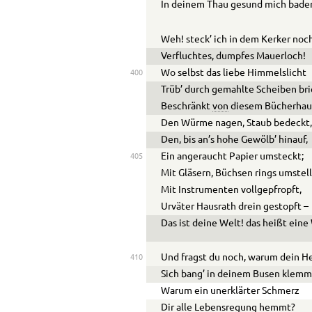
In deinem Thau gesund mich bade
Weh! steck’ ich in dem Kerker noc
Verfluchtes, dumpfes Mauerloch!
Wo selbst das liebe Himmelslicht
400
Trüb’ durch gemahlte Scheiben bri
Beschränkt
von
diesem Bücherhau
Den Würme nagen, Staub bedeckt
Den, bis an’s hohe Gewölb’ hinauf,
Ein angeraucht Papier umsteckt;
405
Mit Gläsern, Büchsen rings umstell
Mit Instrumenten vollgepfropft,
Urväter Hausrath drein gestopft –
Das ist deine Welt! das heißt eine
Und fragst du noch, warum dein H
410
Sich bang’ in deinem Busen klemm
Warum ein unerklärter Schmerz
Dir alle Lebensregung hemmt?