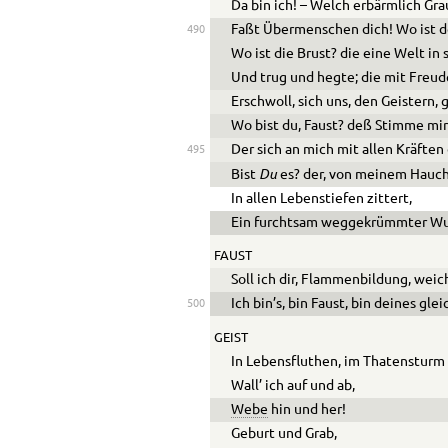
Da bin ich! – Welch erbärmlich Gr
Faßt Übermenschen dich! Wo ist d
490
Wo ist die Brust? die eine Welt in 
Und trug und hegte; die mit Freu
Erschwoll, sich uns, den Geistern, 
Wo bist du, Faust? deß Stimme mir
Der sich an mich mit allen Kräften
495
Du
Bist
es? der, von meinem Hauch
In allen Lebenstiefen zittert,
Ein furchtsam weggekrümmter W
FAUST
Soll ich dir, Flammenbildung, wei
Ich bin’s, bin Faust, bin deines gle
500
GEIST
In Lebensfluthen, im Thatensturm
Wall’ ich auf und ab,
Webe
hin und her!
Geburt und Grab,