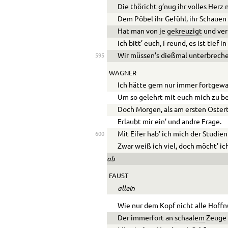
Die thöricht g’nug ihr volles Herz 
Dem Pöbel ihr Gefühl, ihr Schauen
Hat man von je
gekreuzigt
und ver
Ich bitt’ euch, Freund, es ist tief i
Wir müssen’s dießmal unterbreche
595
WAGNER
Ich hätte gern nur immer fortgewa
Um so gelehrt mit euch mich zu b
Doch Morgen, als am ersten Oster
Erlaubt mir ein’ und andre Frage.
Mit Eifer hab’ ich mich der Studien
600
Zwar weiß ich viel, doch möcht’ ich
ab
FAUST
allein
Wie nur dem Kopf nicht alle Hoff
Der immerfort an
schaalem
Zeuge 