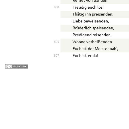
Reißet von Banden
Freudig euch los!
800
Thätig ihn preisenden,
Liebe beweisenden,
Brüderlich speisenden,
Predigend reisenden,
Wonne verheißenden
805
Euch ist der Meister nah’,
Euch ist er da!
807