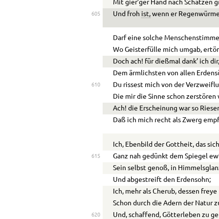
Mit gier’ger Hand nach Schätzen g
Und froh
ist,
wenn er Regenwürmer
605
Darf eine solche Menschenstimme 
Wo Geisterfülle mich umgab, ertö
Doch ach! für dießmal dank’ ich dir
Dem ärmlichsten von allen Erdens
Du rissest mich von der Verzweiflu
610
Die mir die Sinne schon zerstören 
Ach! die Erscheinung war so Riese
Daß ich mich recht als Zwerg empf
Ich, Ebenbild der Gottheit, das sic
Ganz nah gedünkt dem Spiegel ew
615
Sein selbst genoß, in Himmelsglan
Und abgestreift den Erdensohn;
Ich, mehr als Cherub, dessen freye
Schon durch die Adern der Natur z
Und, schaffend, Götterleben zu g
620