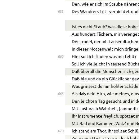
Den, wie er sich im Staube nährend
Des Wandrers Tritt vernichtet und
655
Ist es nicht Staub? was diese hoh
Aus hundert Fächern, mir verenget
Der Trödel, der mit tausendfachem
In dieser Mottenwelt mich dränge
Hier soll ich finden was mir fehlt?
660
Soll ich vielleicht in tausend Büch
Daß überall die Menschen sich geq
Daß hie und da ein Glücklicher ge
Was grinsest du mir hohler Schädel
Als daß dein Hirn, wie meines, eins
665
Den
leichten
Tag gesucht und in 
Mit Lust nach Wahrheit, jämmerlic
Ihr Instrumente freylich, spottet 
Mit Rad und Kämmen, Walz’ und B
Ich stand am Thor, ihr solltet Schlü
670
Zwar euer Bart ist kraus, doch hebt