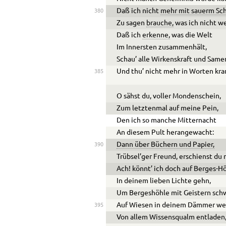
Daß ich nicht
mehr mit sauerm Sc
380
Zu sagen
brauche,
was ich nicht we
Daß ich
erkenne,
was die Welt
Im Innersten zusammenhält,
Schau’ alle Wirkenskraft und Same
Und thu’ nicht mehr in Worten kr
385
O sähst du, voller Mondenschein,
Zum letztenmal auf meine Pein,
Den ich so manche Mitternacht
An diesem Pult herangewacht:
Dann über Büchern und Papier,
390
Trübsel’ger Freund, erschienst du 
Ach! könnt’ ich doch auf Berges-Hö
In deinem lieben Lichte gehn,
Um Bergeshöhle mit Geistern sch
Auf Wiesen in deinem Dämmer we
395
Von allem Wissensqualm entladen