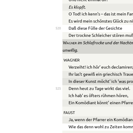
Es klopft.
O Tod! ich kenn’s – das ist mein Fa
Es wird mein schönstes Glück zu n
Daß diese Fülle der Gesichte
520
Der trockne Schleicher stören mu
im Schlafrocke und der Nachtm
Wagner
unwillig.
WAGNER
Verzeiht! ich hör’ euch declamiren
Ihr las’t gewiß ein griechisch Trau
In dieser Kunst möcht’ ich
’was
pro
Denn heut zu Tage wirkt das viel.
525
Ich hab’ es öfters rühmen hören,
Ein Komödiant könnt’ einen Pfarre
FAUST
Ja, wenn der Pfarrer ein Komödiant
Wie das denn wohl zu Zeiten kom