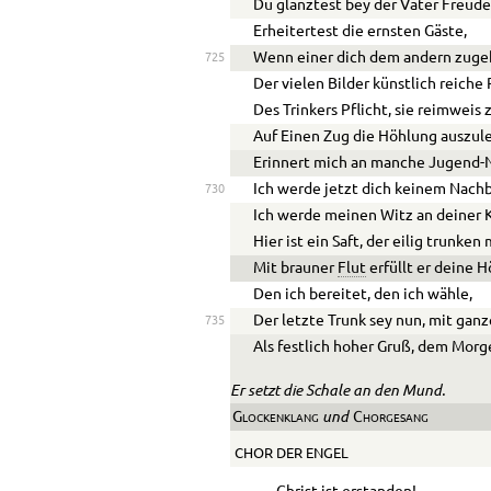
Du glänztest bey der Väter Freude
Erheitertest die ernsten Gäste,
Wenn einer dich dem andern zuge
725
Der vielen Bilder künstlich reiche 
Des Trinkers Pflicht, sie reimweis 
Auf Einen Zug die Höhlung auszul
Erinnert mich an manche Jugend-
Ich werde jetzt dich keinem Nachb
730
Ich werde meinen Witz an deiner K
Hier ist ein Saft, der eilig trunken
Mit brauner
Flut
erfüllt er deine H
Den ich bereitet, den ich wähle,
Der letzte Trunk sey nun, mit ganz
735
Als festlich hoher Gruß, dem Mor
Er setzt die Schale an den Mund.
und
Glockenklang
Chorgesang
CHOR DER ENGEL