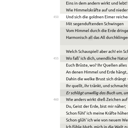
Eins in dem andern wirkt und lebt!
Wie Himmelskräfte auf und nieder
Und sich die goldnen Eimer reiche
450
Mit segenduftenden Schwingen
Vom Himmel durch die Erde dringe
Harmonisch
all
das All durchklinge
Welch Schauspiel! aber ach! ein Sc
Wo faß’ ich dich, unendliche Natur
455
Euch Brüste, wo? Ihr Quellen alles
An denen Himmel und Erde hängt,
Dahin die welke Brust sich drängt 
Ihr quellt, ihr tränkt, und schmach
Er schlägt unwillig das Buch um, un
Wie anders wirkt dieß Zeichen auf
460
Du, Geist der Erde, bist mir näher;
Schon fühl’ ich meine Kräfte höher
Schon glüh’ ich wie von neuem We
Ich fühle
Muth, mich in die Welt z