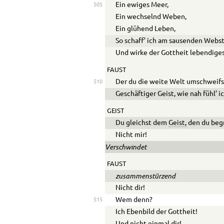
Ein ewiges Meer,
505
Ein wechselnd Weben,
Ein glühend Leben,
So schaff’ ich am sausenden Webst
Und wirke der Gottheit lebendiges
FAUST
Der du die weite Welt umschweifs
510
Geschäftiger Geist, wie nah fühl’ i
GEIST
Du gleichst dem
Geist,
den du begr
Nicht mir!
Verschwindet
FAUST
zusammenstürzend
Nicht dir!
Wem denn?
515
Ich Ebenbild der Gottheit!
Und nicht einmal dir!