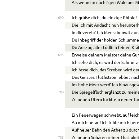
Als wenn im nächt’gen Wald uns
Ich grüße dich, du einzige Phiole!
690
Die ich mit Andacht nun herunterh
In dir verehr’ ich Menschenwitz un
Du Inbegriff der holden Schlumme
Du Auszug aller tödlich feinen Krä
Erweise deinem Meister deine Gun
695
Ich sehe dich, es wird der Schmerz
Ich fasse dich, das Streben wird g
Des Geistes Fluthstrom ebbet nac
Ins hohe Meer werd’ ich hinausge
Die Spiegelfluth erglänzt zu mein
700
Zu neuen Ufern lockt ein neuer Ta
Ein Feuerwagen schwebt, auf leic
An mich heran! Ich fühle mich bere
Auf neuer Bahn den Äther zu durc
Zu neuen Sphären reiner Thätigkei
705