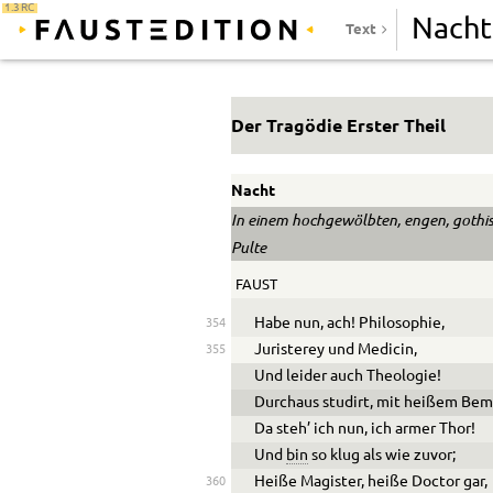
1.3 RC
Nacht
Text
Der Tragödie Erster Theil
Nacht
In einem hochgewölbten, engen, goth
Pulte
FAUST
Habe nun, ach! Philosophie,
354
Juristerey und Medicin,
355
Und leider auch Theologie!
Durchaus studirt, mit heißem Be
Da steh’ ich nun, ich armer Thor!
Und
bin
so klug als wie zuvor;
Heiße Magister, heiße Doctor gar,
360