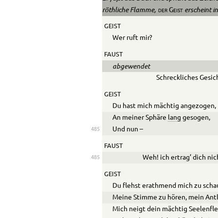
röthliche Flamme,
erscheint i
der Geist
GEIST
Wer ruft mir?
FAUST
abgewendet
Schreckliches Gesic
GEIST
Du hast mich mächtig angezogen,
An meiner Sphäre
lang
gesogen,
Und nun –
485
FAUST
Weh! ich ertrag’ dich nic
485
GEIST
Du flehst erathmend mich zu scha
Meine Stimme zu hören, mein Antl
Mich neigt dein mächtig Seelenfle