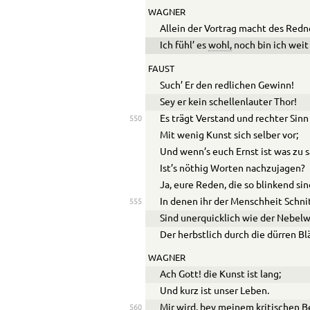
WAGNER
Allein der Vortrag macht des Redn
Ich fühl’ es
wohl,
noch bin ich weit
FAUST
Such’ Er den redlichen Gewinn!
Sey er kein schellenlauter Thor!
Es trägt Verstand und rechter Sinn
550
Mit wenig Kunst sich selber vor;
Und wenn’s euch Ernst ist was zu 
Ist’s nöthig Worten nachzujagen?
Ja, eure Reden, die so blinkend sin
In denen ihr der Menschheit Schnit
555
Sind unerquicklich wie der Nebelw
Der herbstlich durch die dürren Blä
WAGNER
Ach Gott! die Kunst ist lang;
Und kurz ist unser Leben.
Mir wird, bey meinem kritischen B
560