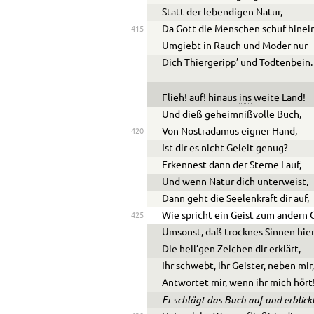
Statt der lebendigen Natur,
Da Gott die Menschen schuf hinein
415
Umgiebt in Rauch und Moder nur
Dich Thiergeripp’ und Todtenbein.
Flieh! auf! hinaus
ins
weite Land!
Und dieß geheimnißvolle Buch,
Von Nostradamus eigner Hand,
420
Ist dir es nicht Geleit genug?
Erkennest dann der Sterne Lauf,
Und wenn Natur dich unterweist,
Dann geht die Seelenkraft dir auf,
Wie spricht ein Geist zum andern G
425
Umsonst,
daß trocknes Sinnen hie
Die heil’gen Zeichen dir erklärt,
Ihr schwebt, ihr Geister, neben mir
Antwortet mir, wenn ihr mich hört
Er schlägt das Buch auf und erblic