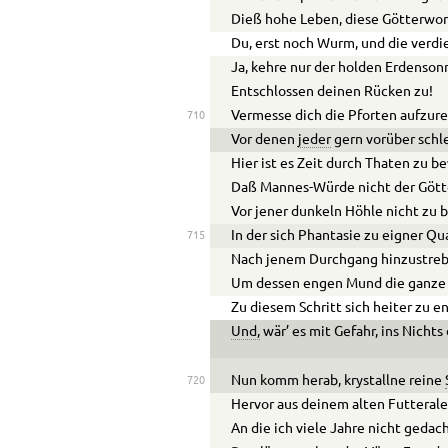
Dieß hohe Leben, diese Götterwo
Du, erst noch Wurm, und die verdi
Ja, kehre nur der holden Erdenson
Entschlossen deinen Rücken zu!
Vermesse dich die Pforten aufzure
710
Vor denen
jeder
gern vorüber schle
Hier ist es Zeit durch Thaten zu b
Daß Mannes-Würde nicht der Gött
Vor jener dunkeln Höhle nicht zu 
In der sich Phantasie zu eigner Q
715
Nach jenem Durchgang hinzustreb
Um dessen engen Mund die ganze 
Zu diesem Schritt sich heiter zu e
Und,
wär’ es mit Gefahr, ins Nichts
Nun komm herab, krystallne reine
720
Hervor aus deinem alten Futterale
An die ich viele Jahre nicht gedach