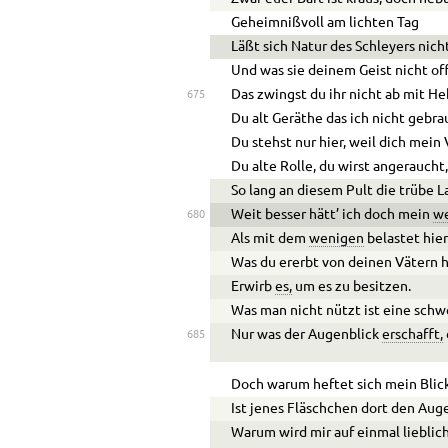
Geheimnißvoll am lichten Tag
Läßt sich Natur des Schleyers nich
Und was sie deinem Geist nicht o
Das zwingst du ihr nicht ab mit H
675
Du alt Geräthe das ich nicht gebra
Du stehst nur hier, weil dich mein
Du alte Rolle, du wirst angeraucht
So lang an diesem Pult die trübe
Weit besser hätt’ ich doch mein
w
680
Als mit dem
wenigen
belastet hie
Was du ererbt von deinen Vätern 
Erwirb
es,
um es zu besitzen.
Was man nicht nützt ist eine schw
Nur was der Augenblick
erschafft,
685
Doch warum heftet sich mein Blick
Ist jenes Fläschchen dort den Au
Warum wird mir auf einmal lieblich