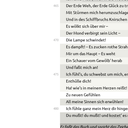
Der Erde Weh, der Erde Glück zu t
465
Mit Stürmen mich herumzuschlag
Und in des Schiffbruchs Knirschen 
Es wölkt sich über mir –
Der Mond verbirgt sein Licht –
Die Lampe schwindet!
470
Es dampft! – Es zucken rothe Stra
Mir um das Haupt – Es weht
Ein Schauer vom Gewölb’ herab
Und faßt mich an!
Ich fühl’s, du schwebst um mich, er
475
Enthülle dich!
Ha! wie’s in meinem Herzen reißt!
Zu neuen Gefühlen
All
meine Sinnen sich erwühlen!
Ich fühle ganz mein Herz dir hing
480
Du mußt! du mußt! und
kostet’
es 
Er faßt das Buch und spricht das Zeiche