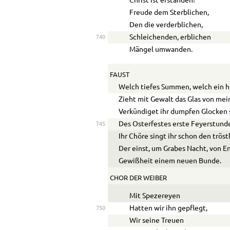
Christ ist erstanden!
Freude dem Sterblichen,
Den die verderblichen,
Schleichenden, erblichen
740
Mängel umwanden.
FAUST
Welch tiefes Summen, welch ein he
Zieht mit Gewalt das Glas von m
Verkündiget ihr dumpfen Glocken
Des Osterfestes erste Feyerstund
745
Ihr Chöre singt ihr schon den trös
Der einst, um Grabes Nacht, von E
Gewißheit einem neuen Bunde.
CHOR DER WEIBER
Mit Spezereyen
Hatten wir ihn gepflegt,
750
Wir seine Treuen