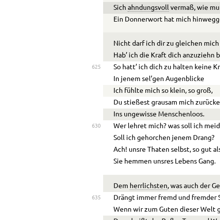
Sich
ahndungsvoll
vermaß, wie muß
Ein Donnerwort hat mich hinwegge
Nicht darf ich dir zu gleichen mic
Hab’ ich die Kraft dich anzuziehn 
So hatt’ ich dich zu halten keine Kr
625
In jenem sel’gen Augenblicke
Ich fühlte mich so klein, so groß,
Du stießest grausam mich zurücke
Ins ungewisse Menschenloos.
Wer lehret mich? was soll ich mei
630
Soll ich gehorchen jenem Drang?
Ach! unsre Thaten selbst, so gut al
Sie hemmen unsres Lebens Gang.
Dem
herrlichsten
, was auch der G
Drängt immer fremd und fremder St
635
Wenn wir zum Guten dieser Welt 