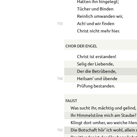
Hatten ihn hingelegt;
Tücher und Binden
Reinlich umwanden wir,
Ach! und wir finden
755
Christ nicht mehr hier.
CHOR DER ENGEL
Christ ist erstanden!
Selig der Liebende,
Der die
Betrübende
,
Heilsam’ und übende
760
Prüfung bestanden.
FAUST
Was sucht ihr, mächtig und gelind,
Ihr
Himmelstöne
mich am Staube?
Klingt dort umher, wo weiche Men
Die Botschaft hör’ ich wohl, allein
765