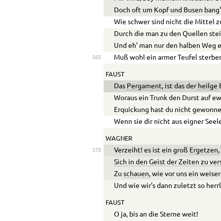
Doch oft um Kopf und Busen bang’
Wie schwer sind nicht die Mittel 
Durch die man zu den Quellen stei
Und eh’ man nur den halben Weg e
Muß wohl ein armer Teufel sterbe
565
FAUST
Das
Pergament,
ist das der
heilge
Woraus ein Trunk den Durst auf ewi
Erquickung hast du nicht gewonne
Wenn sie dir nicht aus eigner Seele
WAGNER
Verzeiht! es ist ein groß
Ergetzen,
570
Sich in den Geist der Zeiten zu ve
Zu
schauen,
wie vor uns ein weise
Und wie wir’s dann zuletzt so herr
FAUST
O ja, bis an die Sterne weit!