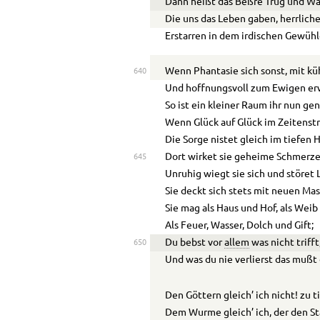
Dann heißt das Beßre Trug und W
Die uns das Leben gaben, herrlich
Erstarren in dem irdischen Gewühl
Wenn Phantasie sich sonst, mit k
640
Und hoffnungsvoll zum Ewigen er
So ist ein kleiner Raum ihr nun ge
Wenn Glück auf Glück im Zeitenstr
Die Sorge nistet gleich im tiefen 
Dort wirket sie geheime Schmerze
645
Unruhig wiegt sie sich und störet 
Sie deckt sich stets mit neuen Mas
Sie mag als Haus und Hof, als Weib
Als Feuer, Wasser, Dolch und Gift;
Du bebst vor
allem
was nicht trifft
650
Und was du nie verlierst das mußt
Den Göttern gleich’ ich nicht! zu ti
Dem Wurme gleich’ ich, der den S